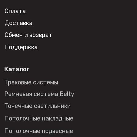
Контакты
Новости
Где
купить?
Сотрудничество
Дизайнерам
Торговым компаниям
Монтажным организациям
Социальные сети
+7 (495) 108-49-68
opt@denkirs.ru
Публичная оферта