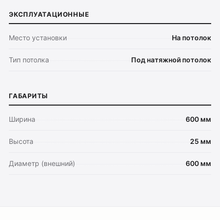
ЭКСПЛУАТАЦИОННЫЕ
Каталог
Трековые системы
Место установки
На потолок
Ремневая система Belty
Точечные светильники
Тип потолка
Под натяжной потолок
Потолочные накладные
Потолочные подвесные
ГАБАРИТЫ
Настенные светильники
Уличное освещение
Ширина
600 мм
Подсветка ступеней
Высота
25 мм
Управление освещением
Демооборудование
Диаметр (внешний)
600 мм
О продуктах
Уличное освещение
Система Shine
Светильники Orbit