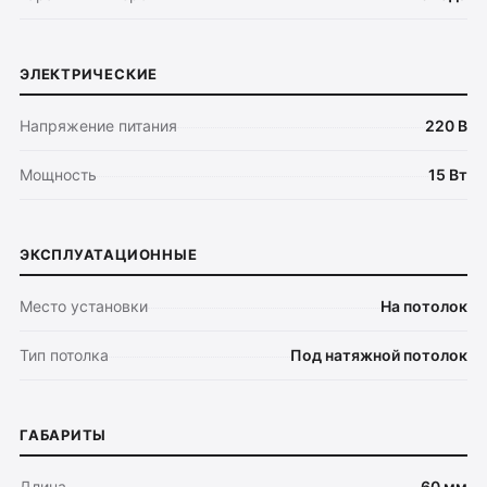
ЭЛЕКТРИЧЕСКИЕ
Напряжение питания
220 В
Оплата
Доставка
Мощность
15 Вт
Обмен и возврат
Поддержка
ЭКСПЛУАТАЦИОННЫЕ
Каталог
Место установки
На потолок
Трековые системы
Ремневая система Belty
Тип потолка
Под натяжной потолок
Точечные светильники
Потолочные накладные
Потолочные подвесные
ГАБАРИТЫ
Настенные светильники
Длина
60 мм