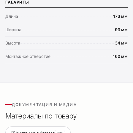
ГАБАРИТЫ
Оплата
Длина
173 мм
Доставка
Ширина
93 мм
Обмен и возврат
Поддержка
Высота
34 мм
Каталог
Монтажное отверстие
160 мм
Трековые системы
Ремневая система Belty
Точечные светильники
Потолочные накладные
Потолочные подвесные
ДОКУМЕНТАЦИЯ И МЕДИА
Настенные светильники
Материалы по товару
Уличное освещение
Подсветка ступеней
Управление освещением