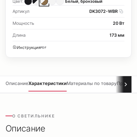
Цвет:
Белый, бронзовый
Артикул
DK3072-WBR
Мощность
20 Вт
Длина
173 мм
Инструкция
PDF
Описание
Характеристики
Материалы по товару
Проекты
О СВЕТИЛЬНИКЕ
Описание