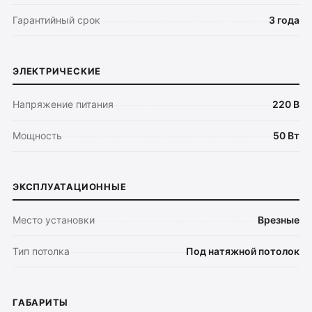
Гарантийный срок
3 года
Оплата
ЭЛЕКТРИЧЕСКИЕ
Доставка
Напряжение питания
220 В
Обмен и возврат
Поддержка
Мощность
50 Вт
Каталог
ЭКСПЛУАТАЦИОННЫЕ
Трековые системы
Ремневая система Belty
Место установки
Врезные
Точечные светильники
Потолочные накладные
Тип потолка
Под натяжной потолок
Потолочные подвесные
Настенные светильники
ГАБАРИТЫ
Уличное освещение