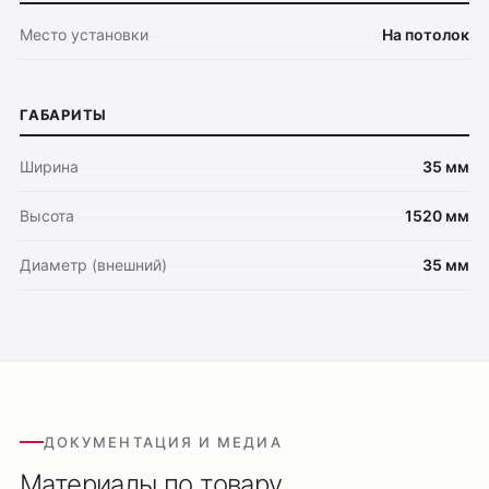
Место установки
На потолок
ГАБАРИТЫ
Ширина
35 мм
Высота
1520 мм
Оплата
Диаметр (внешний)
35 мм
Доставка
Обмен и возврат
Поддержка
Каталог
Трековые системы
ДОКУМЕНТАЦИЯ И МЕДИА
Ремневая система Belty
Материалы по товару