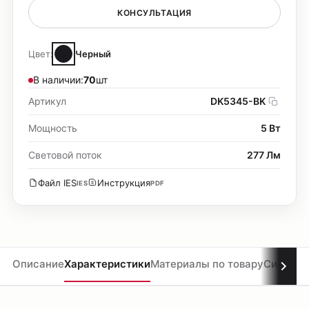
КОНСУЛЬТАЦИЯ
Цвет:
Черный
В наличии:
70
шт
Артикул
DK5345-BK
Мощность
5 Вт
Световой поток
277 Лм
Файл IES
Инструкция
IES
PDF
Описание
Характеристики
Материалы по товару
Система