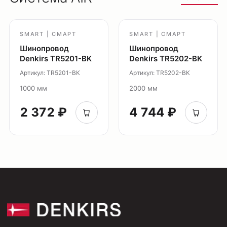
Модуль Slim LED
Профиль Slott
SMART | СМАРТ
SMART | СМАРТ
Профиль Smart ONE
Шинопровод
Шинопровод
Светильники Flex
Denkirs TR5201-BK
Denkirs TR5202-BK
Светильники Inviz
Артикул: TR5201-BK
Артикул: TR5202-BK
1000 мм
2000 мм
Главная
2 372 ₽
4 744 ₽
Каталог
О нас
Партнерам
Видео
Проекты
Контакты
Новости
Где
купить?