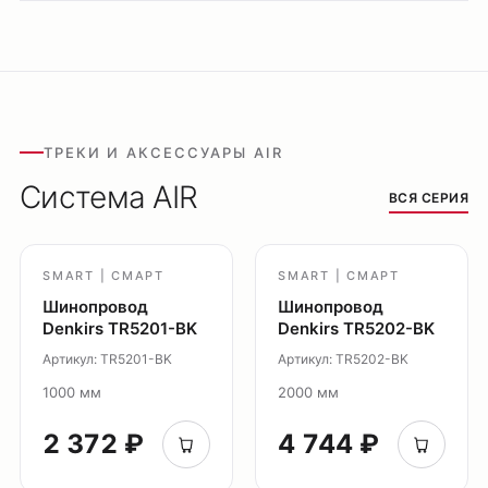
Светильники Orbit
Система Belty
Система Smart
Система Air
Система Solid
ТРЕКИ И АКСЕССУАРЫ AIR
Модуль Slim LED
Система AIR
ВСЯ СЕРИЯ
Профиль Slott
Профиль Smart ONE
Светильники Flex
SMART | СМАРТ
SMART | СМАРТ
Светильники Inviz
Шинопровод
Шинопровод
Denkirs TR5201-BK
Denkirs TR5202-BK
Главная
Артикул: TR5201-BK
Артикул: TR5202-BK
Каталог
1000 мм
2000 мм
О нас
2 372 ₽
4 744 ₽
Партнерам
Видео