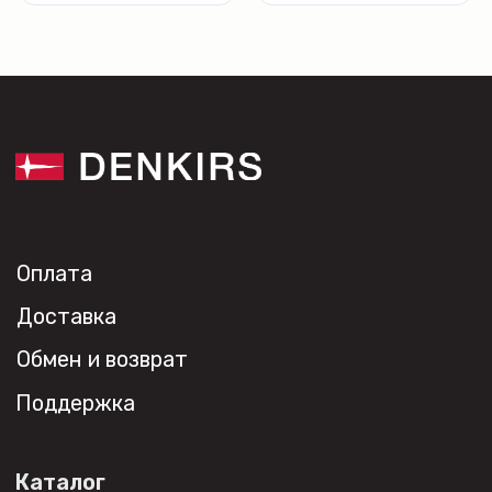
Проекты
Контакты
Новости
Где
купить?
Сотрудничество
Дизайнерам
Торговым компаниям
Монтажным организациям
Социальные сети
+7 (495) 108-49-68
opt@denkirs.ru
Публичная оферта