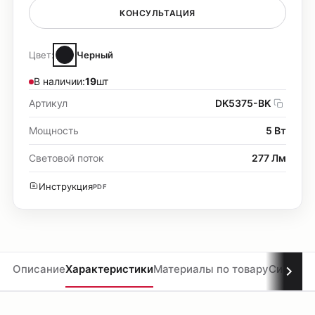
КОНСУЛЬТАЦИЯ
Цвет:
Черный
В наличии:
19
шт
Артикул
DK5375-BK
Мощность
5 Вт
Световой поток
277 Лм
Инструкция
PDF
Описание
Характеристики
Материалы по товару
Система