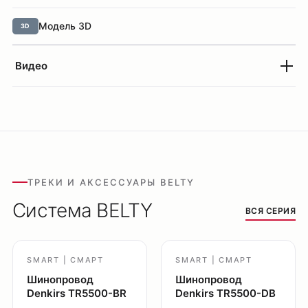
Модель 3D
3D
Видео
Оплата
Доставка
Обмен и возврат
Поддержка
Каталог
Трековые системы
ТРЕКИ И АКСЕССУАРЫ BELTY
Ремневая система Belty
Система BELTY
ВСЯ СЕРИЯ
Точечные светильники
Потолочные накладные
Потолочные подвесные
SMART | СМАРТ
SMART | СМАРТ
Шинопровод
Шинопровод
Настенные светильники
Denkirs TR5500-BR
Denkirs TR5500-DB
Уличное освещение