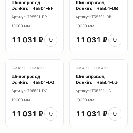
Шинопровод
Шинопровод
Denkirs TR5501-BR
Denkirs TR5501-DB
Главная
Артикул: TR5501-BR
Артикул: TR5501-DB
Каталог
10000 мм
10000 мм
О нас
11 031 ₽
11 031 ₽
Партнерам
Видео
Проекты
Контакты
SMART | СМАРТ
SMART | СМАРТ
Новости
Шинопровод
Шинопровод
Где
Denkirs TR5501-DG
Denkirs TR5501-LG
купить?
Артикул: TR5501-DG
Артикул: TR5501-LG
Сотрудничество
10000 мм
10000 мм
Дизайнерам
11 031 ₽
11 031 ₽
Торговым компаниям
Монтажным организациям