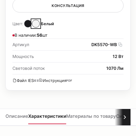
КОНСУЛЬТАЦИЯ
Цвет:
Белый
В наличии:
56
шт
Артикул
DK5570-WB
Мощность
12 Вт
Световой поток
1070 Лм
Файл IES
Инструкция
IES
PDF
Описание
Характеристики
Материалы по товару
Система