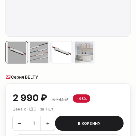
Серия BELTY
2 990 ₽
−48%
5 744 ₽
Цена с НДС · за 1 шт
–
+
В КОРЗИНУ