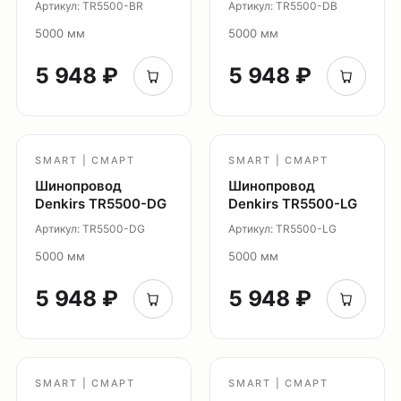
Артикул: TR5500-BR
Артикул: TR5500-DB
Подсветка ступеней
5000 мм
5000 мм
Управление освещением
Демооборудование
5 948 ₽
5 948 ₽
О продуктах
Уличное освещение
Система Shine
SMART | СМАРТ
SMART | СМАРТ
Светильники Orbit
Шинопровод
Шинопровод
Система Belty
Denkirs TR5500-DG
Denkirs TR5500-LG
Система Smart
Артикул: TR5500-DG
Артикул: TR5500-LG
Система Air
5000 мм
5000 мм
Система Solid
5 948 ₽
5 948 ₽
Модуль Slim LED
Профиль Slott
Профиль Smart ONE
Светильники Flex
SMART | СМАРТ
SMART | СМАРТ
Светильники Inviz