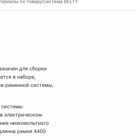
териалы по товару
Система BELTY
азначен для сборки
ется в наборе,
ов ременной системы,
й системы
 в электрическом
ние низковольтного
длинна ремня 4400