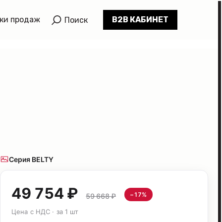
ки продаж
B2B КАБИНЕТ
Поиск
Серия BELTY
49 754 ₽
−17%
59 668 ₽
Цена с НДС · за 1 шт