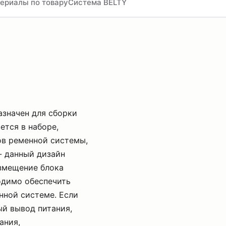
ериалы по товару
Система BELTY
азначен для сборки
ется в наборе,
ов ременной системы,
- данный дизайн
змещение блока
одимо обеспечить
нной системе. Если
ый вывод питания,
ания,