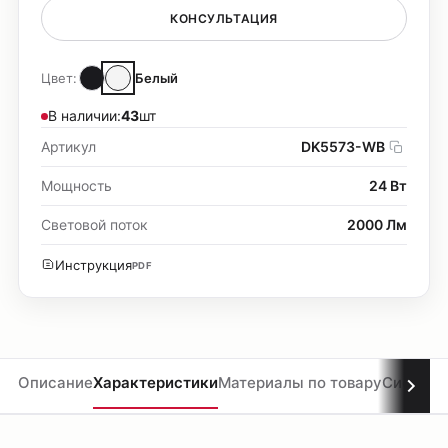
КОНСУЛЬТАЦИЯ
Цвет:
Белый
В наличии:
43
шт
Артикул
DK5573-WB
Мощность
24 Вт
Световой поток
2000 Лм
Инструкция
PDF
Описание
Характеристики
Материалы по товару
Система