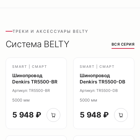
Доставка
Обмен и возврат
Поддержка
ТРЕКИ И АКСЕССУАРЫ BELTY
Каталог
Система BELTY
ВСЯ СЕРИЯ
Трековые системы
Ремневая система Belty
Точечные светильники
SMART | СМАРТ
SMART | СМАРТ
Потолочные накладные
Шинопровод
Шинопровод
Потолочные подвесные
Denkirs TR5500-BR
Denkirs TR5500-DB
Настенные светильники
Артикул: TR5500-BR
Артикул: TR5500-DB
Уличное освещение
5000 мм
5000 мм
Подсветка ступеней
5 948 ₽
5 948 ₽
Управление освещением
Демооборудование
О продуктах