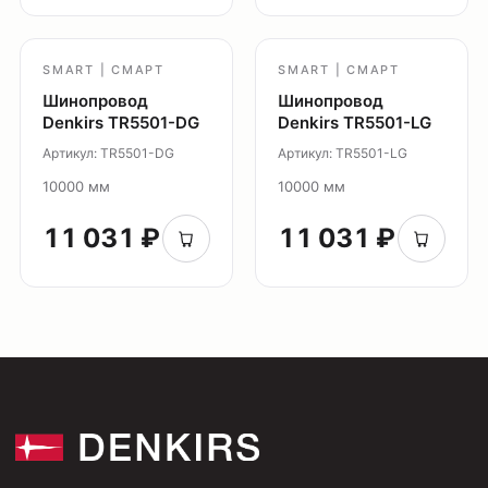
Партнерам
Видео
SMART | СМАРТ
SMART | СМАРТ
Проекты
Шинопровод
Шинопровод
Контакты
Denkirs TR5501-DG
Denkirs TR5501-LG
Новости
Артикул: TR5501-DG
Артикул: TR5501-LG
Где
купить?
10000 мм
10000 мм
Сотрудничество
11 031 ₽
11 031 ₽
Дизайнерам
Торговым компаниям
Монтажным организациям
Социальные сети
+7 (495) 108-49-68