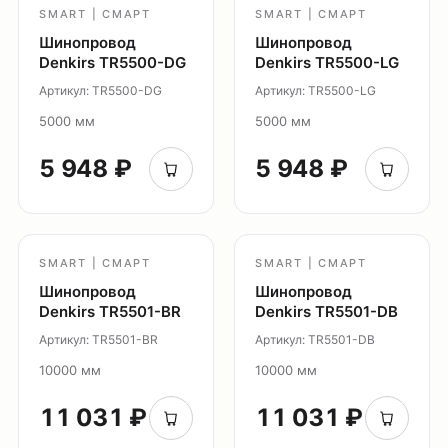
Уличное освещение
SMART | СМАРТ
SMART | СМАРТ
Шинопровод
Шинопровод
Система Shine
Denkirs TR5500-DG
Denkirs TR5500-LG
Светильники Orbit
Артикул: TR5500-DG
Артикул: TR5500-LG
Система Belty
5000 мм
5000 мм
Система Smart
Система Air
5 948 ₽
5 948 ₽
Система Solid
Модуль Slim LED
Профиль Slott
SMART | СМАРТ
SMART | СМАРТ
Профиль Smart ONE
Шинопровод
Шинопровод
Светильники Flex
Denkirs TR5501-BR
Denkirs TR5501-DB
Светильники Inviz
Артикул: TR5501-BR
Артикул: TR5501-DB
10000 мм
10000 мм
Главная
Каталог
11 031 ₽
11 031 ₽
О нас