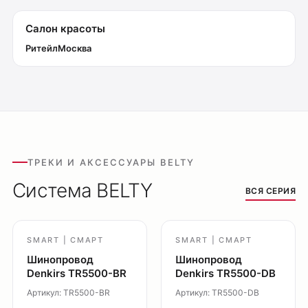
Салон красоты
Ритейл
Москва
Оплата
Доставка
Обмен и возврат
Поддержка
Каталог
ТРЕКИ И АКСЕССУАРЫ BELTY
Трековые системы
Система BELTY
Ремневая система Belty
ВСЯ СЕРИЯ
Точечные светильники
Потолочные накладные
SMART | СМАРТ
SMART | СМАРТ
Потолочные подвесные
Шинопровод
Шинопровод
Настенные светильники
Denkirs TR5500-BR
Denkirs TR5500-DB
Уличное освещение
Артикул: TR5500-BR
Артикул: TR5500-DB
Подсветка ступеней