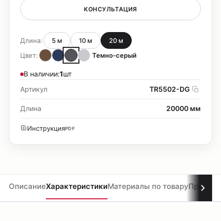
КОНСУЛЬТАЦИЯ
Длина:
5 м
10 м
20 м
Цвет:
Темно-серый
В наличии:
1
шт
Артикул
TR5502-DG
Длина
20000 мм
Инструкция
PDF
Описание
Характеристики
Материалы по товару
Проекты