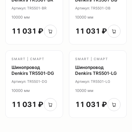
Главная
Артикул: TR5501-BR
Артикул: TR5501-DB
Каталог
10000 мм
10000 мм
О нас
11 031 ₽
11 031 ₽
Партнерам
Видео
Проекты
Контакты
SMART | СМАРТ
SMART | СМАРТ
Новости
Шинопровод
Шинопровод
Где
Denkirs TR5501-DG
Denkirs TR5501-LG
купить?
Артикул: TR5501-DG
Артикул: TR5501-LG
Сотрудничество
10000 мм
10000 мм
Дизайнерам
11 031 ₽
11 031 ₽
Торговым компаниям
Монтажным организациям
Социальные сети