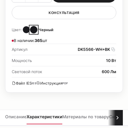
КОНСУЛЬТАЦИЯ
Цвет:
Черный
В наличии:
365
шт
Артикул
DK5566-WH+BK
Мощность
10 Вт
Световой поток
600 Лм
Файл IES
Инструкция
IES
PDF
Описание
Характеристики
Материалы по товару
Система