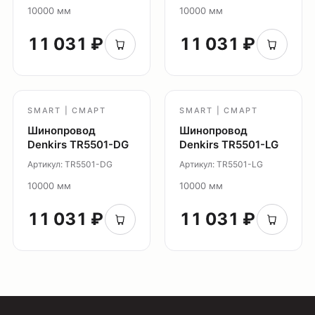
10000 мм
10000 мм
Каталог
О нас
11 031 ₽
11 031 ₽
Партнерам
Видео
Проекты
SMART | СМАРТ
SMART | СМАРТ
Контакты
Шинопровод
Шинопровод
Новости
Denkirs TR5501-DG
Denkirs TR5501-LG
Где
купить?
Артикул: TR5501-DG
Артикул: TR5501-LG
10000 мм
10000 мм
Сотрудничество
11 031 ₽
11 031 ₽
Дизайнерам
Торговым компаниям
Монтажным организациям
Социальные сети