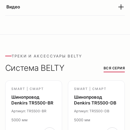
Видео
Оплата
Доставка
Обмен и возврат
Поддержка
Каталог
ТРЕКИ И АКСЕССУАРЫ BELTY
Трековые системы
Система BELTY
ВСЯ СЕРИЯ
Ремневая система Belty
Точечные светильники
Потолочные накладные
SMART | СМАРТ
SMART | СМАРТ
Потолочные подвесные
Шинопровод
Шинопровод
Denkirs TR5500-BR
Denkirs TR5500-DB
Настенные светильники
Артикул: TR5500-BR
Артикул: TR5500-DB
Уличное освещение
Подсветка ступеней
5000 мм
5000 мм
Управление освещением