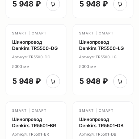
5 948 ₽
5 948 ₽
Демооборудование
О продуктах
Уличное освещение
SMART | СМАРТ
SMART | СМАРТ
Система Shine
Шинопровод
Шинопровод
Светильники Orbit
Denkirs TR5500-DG
Denkirs TR5500-LG
Система Belty
Артикул: TR5500-DG
Артикул: TR5500-LG
Система Smart
5000 мм
5000 мм
Система Air
Система Solid
5 948 ₽
5 948 ₽
Модуль Slim LED
Профиль Slott
Профиль Smart ONE
SMART | СМАРТ
SMART | СМАРТ
Светильники Flex
Шинопровод
Шинопровод
Светильники Inviz
Denkirs TR5501-BR
Denkirs TR5501-DB
Артикул: TR5501-BR
Артикул: TR5501-DB
Главная