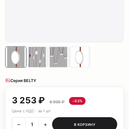
Серия BELTY
3 253 ₽
−53%
6 995 ₽
Цена с НДС · за 1 шт
–
+
В КОРЗИНУ