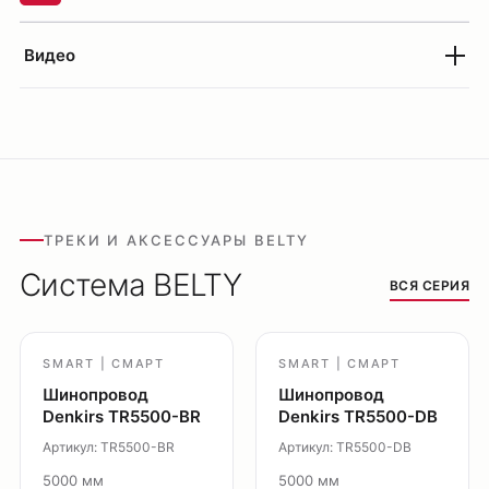
Уличное освещение
Подсветка ступеней
Видео
Управление освещением
Демооборудование
О продуктах
Уличное освещение
Система Shine
ТРЕКИ И АКСЕССУАРЫ BELTY
Светильники Orbit
Система BELTY
Система Belty
ВСЯ СЕРИЯ
Система Smart
Система Air
SMART | СМАРТ
SMART | СМАРТ
Система Solid
Шинопровод
Шинопровод
Модуль Slim LED
Denkirs TR5500-BR
Denkirs TR5500-DB
Профиль Slott
Артикул: TR5500-BR
Артикул: TR5500-DB
Профиль Smart ONE
5000 мм
5000 мм