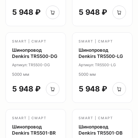
Светильники Flex
Светильники Inviz
5 948 ₽
5 948 ₽
Главная
Каталог
SMART | СМАРТ
SMART | СМАРТ
О нас
Шинопровод
Шинопровод
Партнерам
Denkirs TR5500-DG
Denkirs TR5500-LG
Видео
Артикул: TR5500-DG
Артикул: TR5500-LG
Проекты
5000 мм
5000 мм
Контакты
Новости
5 948 ₽
5 948 ₽
Где
купить?
Сотрудничество
SMART | СМАРТ
SMART | СМАРТ
Дизайнерам
Шинопровод
Шинопровод
Торговым компаниям
Denkirs TR5501-BR
Denkirs TR5501-DB
Монтажным организациям