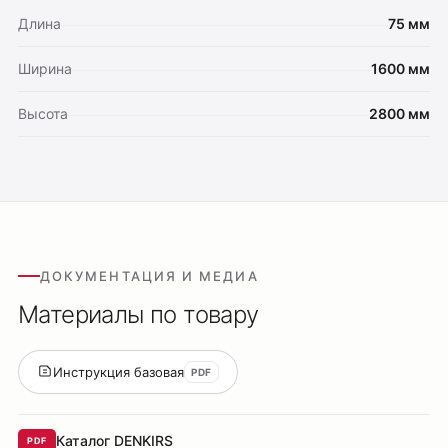
Длина
75 мм
Ширина
1600 мм
Высота
2800 мм
Оплата
Доставка
Обмен и возврат
Поддержка
Каталог
ДОКУМЕНТАЦИЯ И МЕДИА
Трековые системы
Материалы по товару
Ремневая система Belty
Точечные светильники
Инструкция базовая
PDF
Потолочные накладные
Потолочные подвесные
Настенные светильники
Каталог DENKIRS
PDF