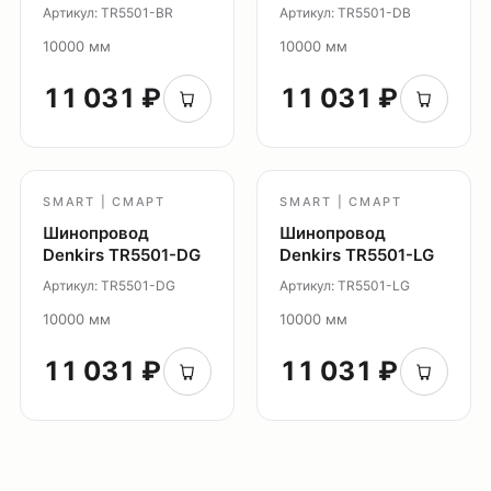
Артикул: TR5501-BR
Артикул: TR5501-DB
10000 мм
10000 мм
Социальные сети
11 031 ₽
11 031 ₽
+7 (495) 108-49-68
opt@denkirs.ru
SMART | СМАРТ
SMART | СМАРТ
Публичная оферта
Шинопровод
Шинопровод
Denkirs TR5501-DG
Denkirs TR5501-LG
Политика в отношении
обработки персональных данных
Артикул: TR5501-DG
Артикул: TR5501-LG
© 2026 DENKIRS
10000 мм
10000 мм
Все права защищены
11 031 ₽
11 031 ₽