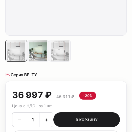
Серия BELTY
36 997 ₽
−20%
46 311 ₽
Цена с НДС · за 1 шт
–
+
В КОРЗИНУ