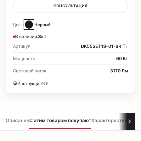
КОНСУЛЬТАЦИЯ
Цвет:
Черный
В наличии:
3
шт
Артикул
DK55SET18-01-BR
Мощность
60 Вт
Световой поток
3170 Лм
Инструкция
PDF
Описание
С этим товаром покупают
Характеристики
Мате