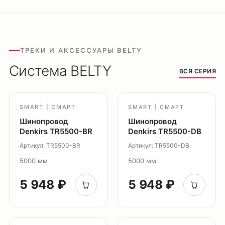
Доставка
Обмен и возврат
Поддержка
ТРЕКИ И АКСЕССУАРЫ BELTY
Каталог
Система BELTY
ВСЯ СЕРИЯ
Трековые системы
Ремневая система Belty
Точечные светильники
SMART | СМАРТ
SMART | СМАРТ
Потолочные накладные
Шинопровод
Шинопровод
Потолочные подвесные
Denkirs TR5500-BR
Denkirs TR5500-DB
Настенные светильники
Артикул: TR5500-BR
Артикул: TR5500-DB
Уличное освещение
5000 мм
5000 мм
Подсветка ступеней
5 948 ₽
5 948 ₽
Управление освещением
Демооборудование
О продуктах