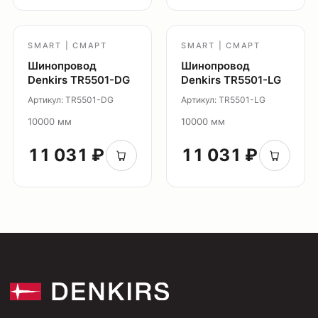
Партнерам
Видео
SMART | СМАРТ
SMART | СМАРТ
Проекты
Шинопровод
Шинопровод
Контакты
Denkirs TR5501-DG
Denkirs TR5501-LG
Новости
Артикул: TR5501-DG
Артикул: TR5501-LG
Где
купить?
10000 мм
10000 мм
Сотрудничество
11 031 ₽
11 031 ₽
Дизайнерам
Торговым компаниям
Монтажным организациям
Социальные сети
+7 (495) 108-49-68