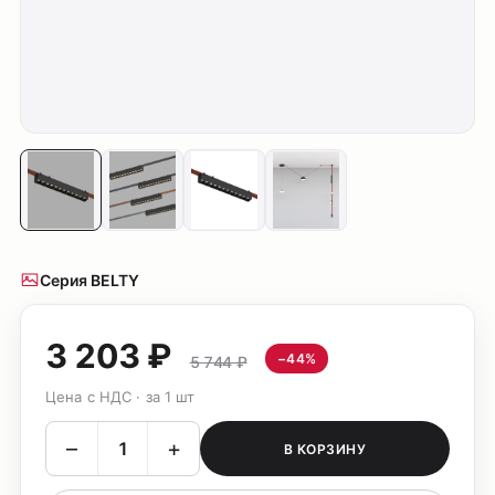
Серия BELTY
3 203 ₽
−44%
5 744 ₽
Цена с НДС · за 1 шт
–
+
В КОРЗИНУ