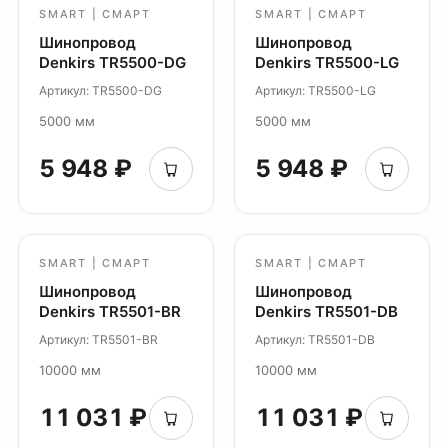
Уличное освещение
SMART | СМАРТ
SMART | СМАРТ
Шинопровод
Шинопровод
Система Shine
Denkirs TR5500-DG
Denkirs TR5500-LG
Светильники Orbit
Артикул: TR5500-DG
Артикул: TR5500-LG
Система Belty
5000 мм
5000 мм
Система Smart
Система Air
5 948 ₽
5 948 ₽
Система Solid
Модуль Slim LED
Профиль Slott
SMART | СМАРТ
SMART | СМАРТ
Профиль Smart ONE
Шинопровод
Шинопровод
Светильники Flex
Denkirs TR5501-BR
Denkirs TR5501-DB
Светильники Inviz
Артикул: TR5501-BR
Артикул: TR5501-DB
10000 мм
10000 мм
Главная
Каталог
11 031 ₽
11 031 ₽
О нас