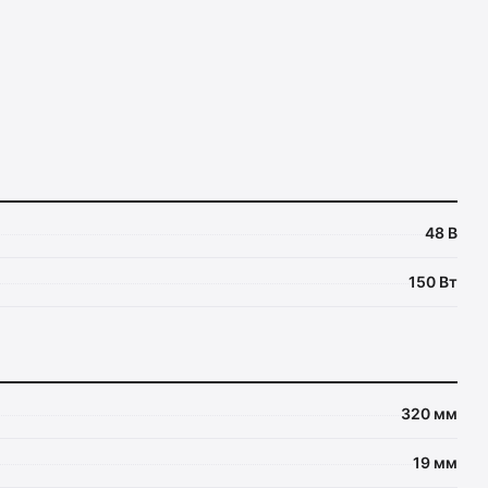
48 В
150 Вт
320 мм
19 мм