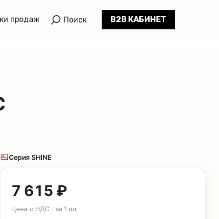
ки продаж
B2B КАБИНЕТ
Поиск
С
Серия SHINE
7 615 ₽
Цена с НДС · за 1 шт