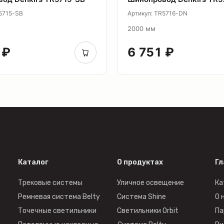
R5715-SB
Артикул: TR5716-DN
2000 мм
 ₽
6 751 ₽
Каталог
О продуктах
Гл
Трековые системы
Уличное освещение
Ка
Ремневая система Belty
Система Shine
О 
Точечные светильники
Светильники Orbit
Па