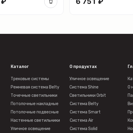
 ₽
6 751 ₽
Каталог
О продуктах
Гл
Трековые системы
Уличное освещение
Ка
Ремневая система Belty
Система Shine
О 
Точечные светильники
Светильники Orbit
Па
Потолочные накладные
Система Belty
Ви
Потолочные подвесные
Система Smart
Пр
Настенные светильники
Система Air
Ко
Уличное освещение
Система Solid
Но