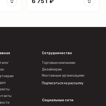
6 751 ₽
авная
Сотрудничество
талог
Торговым компаниям
нас
Дизайнерам
Монтажным организациям
ртнерам
део
Подписаться на рассылку
оекты
нтакты
Социальные сети
вости