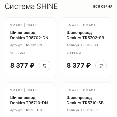
Система SHINE
ВСЯ СЕРИЯ
Каталог
Трековые системы
Ремневая система Belty
SMART | СМАРТ
SMART | СМАРТ
Точечные светильники
Шинопровод
Шинопровод
Denkirs TR5702-DN
Denkirs TR5702-SB
Потолочные накладные
Артикул: TR5702-DN
Артикул: TR5702-SB
Потолочные подвесные
2000 мм
2000 мм
Настенные светильники
Уличное освещение
8 377 ₽
8 377 ₽
Подсветка ступеней
Управление освещением
Демооборудование
SMART | СМАРТ
SMART | СМАРТ
О продуктах
Шинопровод
Шинопровод
Уличное освещение
Denkirs TR5710-DN
Denkirs TR5710-SB
Система Shine
Артикул: TR5710-DN
Артикул: TR5710-SB
Светильники Orbit