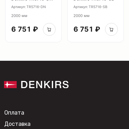
Контакты
Артикул: TR5716-DN
Артикул: TR5716-SB
Новости
2000 мм
2000 мм
Где
купить?
6 751 ₽
6 751 ₽
Сотрудничество
Дизайнерам
Торговым компаниям
Монтажным организациям
Социальные сети
+7 (495) 108-49-68
opt@denkirs.ru
Публичная оферта
Политика в отношении