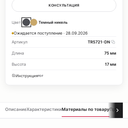
КОНСУЛЬТАЦИЯ
Цвет:
Темный никель
Ожидается поступление · 28.09.2026
Артикул
TR5721-DN
Длина
75 мм
Высота
17 мм
Инструкция
PDF
Описание
Характеристики
Материалы по товару
Проекты