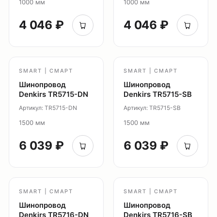
1000 мм
1000 мм
Система Belty
4 046 ₽
4 046 ₽
Система Smart
Система Air
Система Solid
Модуль Slim LED
SMART | СМАРТ
SMART | СМАРТ
Профиль Slott
Шинопровод
Шинопровод
Профиль Smart ONE
Denkirs TR5715-DN
Denkirs TR5715-SB
Светильники Flex
Артикул: TR5715-DN
Артикул: TR5715-SB
Светильники Inviz
1500 мм
1500 мм
6 039 ₽
6 039 ₽
Главная
Каталог
О нас
Партнерам
SMART | СМАРТ
SMART | СМАРТ
Видео
Шинопровод
Шинопровод
Проекты
Denkirs TR5716-DN
Denkirs TR5716-SB