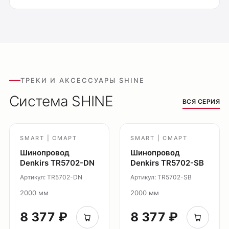
Оплата
ТРЕКИ И АКСЕССУАРЫ SHINE
Доставка
Система SHINE
ВСЯ СЕРИЯ
Обмен и возврат
Поддержка
SMART | СМАРТ
SMART | СМАРТ
Каталог
Шинопровод
Шинопровод
Трековые системы
Denkirs TR5702-DN
Denkirs TR5702-SB
Ремневая система Belty
Артикул: TR5702-DN
Артикул: TR5702-SB
Точечные светильники
2000 мм
2000 мм
Потолочные накладные
8 377 ₽
8 377 ₽
Потолочные подвесные