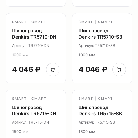
Настенные светильники
Уличное освещение
Подсветка ступеней
SMART | СМАРТ
SMART | СМАРТ
Управление освещением
Шинопровод
Шинопровод
Denkirs TR5710-DN
Denkirs TR5710-SB
Демооборудование
Артикул: TR5710-DN
Артикул: TR5710-SB
О продуктах
1000 мм
1000 мм
Уличное освещение
Система Shine
4 046 ₽
4 046 ₽
Светильники Orbit
Система Belty
Система Smart
SMART | СМАРТ
SMART | СМАРТ
Система Air
Шинопровод
Шинопровод
Система Solid
Denkirs TR5715-DN
Denkirs TR5715-SB
Модуль Slim LED
Артикул: TR5715-DN
Артикул: TR5715-SB
Профиль Slott
1500 мм
1500 мм
Профиль Smart ONE