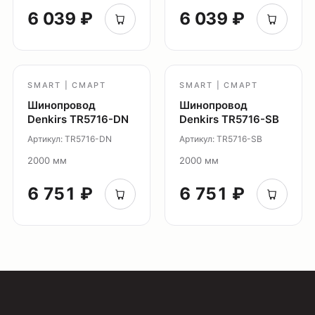
6 039 ₽
6 039 ₽
Светильники Flex
Светильники Inviz
Главная
SMART | СМАРТ
SMART | СМАРТ
Каталог
Шинопровод
Шинопровод
О нас
Denkirs TR5716-DN
Denkirs TR5716-SB
Партнерам
Артикул: TR5716-DN
Артикул: TR5716-SB
Видео
2000 мм
2000 мм
Проекты
6 751 ₽
6 751 ₽
Контакты
Новости
Где
купить?
Сотрудничество
Дизайнерам
Торговым компаниям