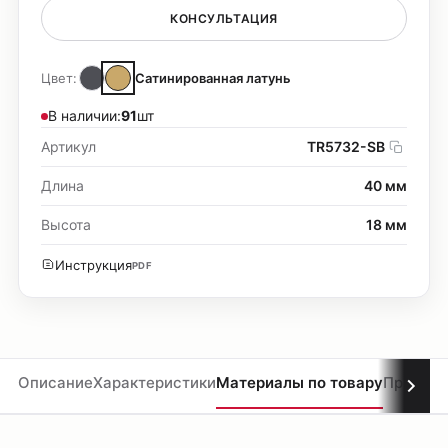
КОНСУЛЬТАЦИЯ
Цвет:
Сатинированная латунь
В наличии:
91
шт
Артикул
TR5732-SB
Длина
40 мм
Высота
18 мм
Инструкция
PDF
Описание
Характеристики
Материалы по товару
Проекты