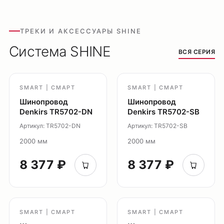
Обмен и возврат
Поддержка
ТРЕКИ И АКСЕССУАРЫ SHINE
Каталог
Система SHINE
ВСЯ СЕРИЯ
Трековые системы
Ремневая система Belty
Точечные светильники
SMART | СМАРТ
SMART | СМАРТ
Шинопровод
Шинопровод
Потолочные накладные
Denkirs TR5702-DN
Denkirs TR5702-SB
Потолочные подвесные
Артикул: TR5702-DN
Артикул: TR5702-SB
Настенные светильники
2000 мм
2000 мм
Уличное освещение
Подсветка ступеней
8 377 ₽
8 377 ₽
Управление освещением
Демооборудование
О продуктах
SMART | СМАРТ
SMART | СМАРТ
Уличное освещение