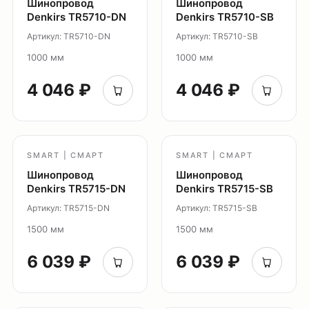
Шинопровод
Шинопровод
Система Shine
Denkirs TR5710-DN
Denkirs TR5710-SB
Светильники Orbit
Артикул: TR5710-DN
Артикул: TR5710-SB
Система Belty
1000 мм
1000 мм
Система Smart
4 046 ₽
4 046 ₽
Система Air
Система Solid
Модуль Slim LED
Профиль Slott
SMART | СМАРТ
SMART | СМАРТ
Профиль Smart ONE
Шинопровод
Шинопровод
Denkirs TR5715-DN
Denkirs TR5715-SB
Светильники Flex
Светильники Inviz
Артикул: TR5715-DN
Артикул: TR5715-SB
1500 мм
1500 мм
Главная
6 039 ₽
6 039 ₽
Каталог
О нас
Партнерам