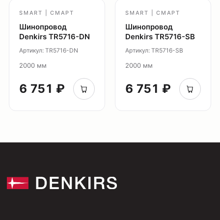
Видео
SMART | СМАРТ
SMART | СМАРТ
Проекты
Шинопровод
Шинопровод
Denkirs TR5716-DN
Denkirs TR5716-SB
Контакты
Новости
Артикул: TR5716-DN
Артикул: TR5716-SB
Где
2000 мм
2000 мм
купить?
6 751 ₽
6 751 ₽
Сотрудничество
Дизайнерам
Торговым компаниям
Монтажным организациям
Социальные сети
+7 (495) 108-49-68
opt@denkirs.ru