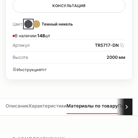
КОНСУЛЬТАЦИЯ
Цвет:
Темный никель
В наличии:
148
шт
Артикул
TR5717-DN
Высота
2000 мм
Инструкция
PDF
Описание
Характеристики
Материалы по товару
Проекты