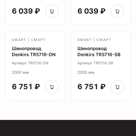
Светильники Flex
6 039 ₽
6 039 ₽
Светильники Inviz
Главная
SMART | СМАРТ
SMART | СМАРТ
Каталог
Шинопровод
Шинопровод
О нас
Denkirs TR5716-DN
Denkirs TR5716-SB
Партнерам
Артикул: TR5716-DN
Артикул: TR5716-SB
Видео
2000 мм
2000 мм
Проекты
Контакты
6 751 ₽
6 751 ₽
Новости
Где
купить?
Сотрудничество
Дизайнерам
Торговым компаниям