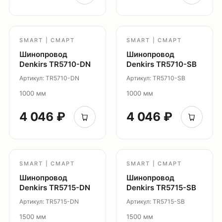
Настенные светильники
Уличное освещение
Подсветка ступеней
SMART | СМАРТ
SMART | СМАРТ
Управление освещением
Шинопровод
Шинопровод
Демооборудование
Denkirs TR5710-DN
Denkirs TR5710-SB
Артикул: TR5710-DN
Артикул: TR5710-SB
О продуктах
Уличное освещение
1000 мм
1000 мм
Система Shine
4 046 ₽
4 046 ₽
Светильники Orbit
Система Belty
Система Smart
SMART | СМАРТ
SMART | СМАРТ
Система Air
Шинопровод
Шинопровод
Система Solid
Denkirs TR5715-DN
Denkirs TR5715-SB
Модуль Slim LED
Артикул: TR5715-DN
Артикул: TR5715-SB
Профиль Slott
1500 мм
1500 мм
Профиль Smart ONE