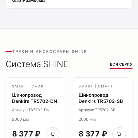
Квартира
Москва
Оплата
ТРЕКИ И АКСЕССУАРЫ SHINE
Доставка
Система SHINE
ВСЯ СЕРИЯ
Обмен и возврат
Поддержка
SMART | СМАРТ
SMART | СМАРТ
Каталог
Шинопровод
Шинопровод
Трековые системы
Denkirs TR5702-DN
Denkirs TR5702-SB
Ремневая система Belty
Артикул: TR5702-DN
Артикул: TR5702-SB
Точечные светильники
2000 мм
2000 мм
Потолочные накладные
8 377 ₽
8 377 ₽
Потолочные подвесные