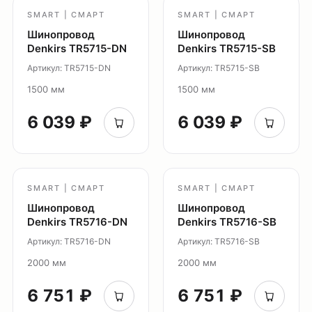
Система Shine
SMART | СМАРТ
SMART | СМАРТ
Светильники Orbit
Шинопровод
Шинопровод
Система Belty
Denkirs TR5715-DN
Denkirs TR5715-SB
Система Smart
Артикул: TR5715-DN
Артикул: TR5715-SB
Система Air
1500 мм
1500 мм
Система Solid
6 039 ₽
6 039 ₽
Модуль Slim LED
Профиль Slott
Профиль Smart ONE
Светильники Flex
SMART | СМАРТ
SMART | СМАРТ
Светильники Inviz
Шинопровод
Шинопровод
Denkirs TR5716-DN
Denkirs TR5716-SB
Главная
Артикул: TR5716-DN
Артикул: TR5716-SB
Каталог
2000 мм
2000 мм
О нас
6 751 ₽
6 751 ₽
Партнерам