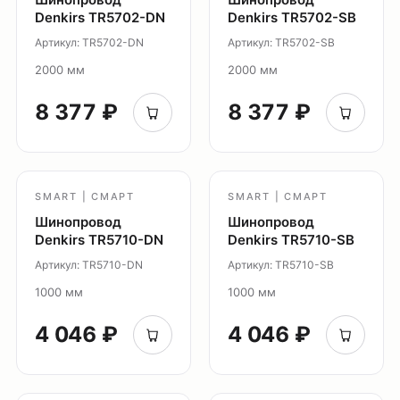
Denkirs TR5702-DN
Denkirs TR5702-SB
Поддержка
Артикул: TR5702-DN
Артикул: TR5702-SB
Каталог
2000 мм
2000 мм
Трековые системы
8 377 ₽
8 377 ₽
Ремневая система Belty
Точечные светильники
Потолочные накладные
Потолочные подвесные
SMART | СМАРТ
SMART | СМАРТ
Настенные светильники
Шинопровод
Шинопровод
Denkirs TR5710-DN
Denkirs TR5710-SB
Уличное освещение
Артикул: TR5710-DN
Артикул: TR5710-SB
Подсветка ступеней
Управление освещением
1000 мм
1000 мм
Демооборудование
4 046 ₽
4 046 ₽
О продуктах
Уличное освещение