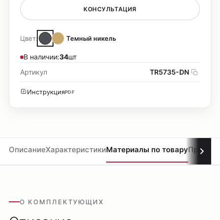
КОНСУЛЬТАЦИЯ
Цвет:
Темный никель
В наличии:
34
шт
Артикул
TR5735-DN
Инструкция
PDF
Описание
Характеристики
Материалы по товару
Проекты
О КОМПЛЕКТУЮЩИХ