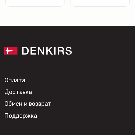
Видео
Проекты
Контакты
Новости
Где
купить?
Сотрудничество
Дизайнерам
Торговым компаниям
Монтажным организациям
Социальные сети
+7 (495) 108-49-68
opt@denkirs.ru