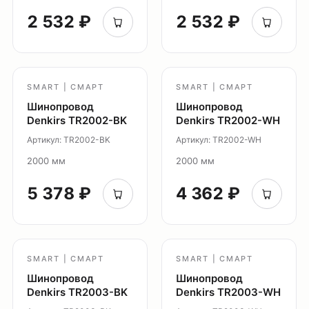
2 532 ₽
2 532 ₽
Оплата
SMART | СМАРТ
SMART | СМАРТ
Доставка
Шинопровод
Шинопровод
Denkirs TR2002-BK
Denkirs TR2002-WH
Обмен и возврат
Артикул: TR2002-BK
Артикул: TR2002-WH
Поддержка
2000 мм
2000 мм
Каталог
5 378 ₽
4 362 ₽
Трековые системы
Ремневая система Belty
Точечные светильники
Потолочные накладные
SMART | СМАРТ
SMART | СМАРТ
Шинопровод
Шинопровод
Потолочные подвесные
Denkirs TR2003-BK
Denkirs TR2003-WH
Настенные светильники