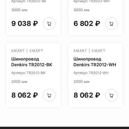
Артикул: TR2003-BK
Артикул: TR2003-WH
Уличное освещение
3000 мм
3000 мм
Подсветка ступеней
Управление освещением
9 038 ₽
6 802 ₽
Демооборудование
О продуктах
Уличное освещение
SMART | СМАРТ
SMART | СМАРТ
Система Shine
Шинопровод
Шинопровод
Светильники Orbit
Denkirs TR2012-BK
Denkirs TR2012-WH
Система Belty
Артикул: TR2012-BK
Артикул: TR2012-WH
Система Smart
2000 мм
2000 мм
Система Air
8 062 ₽
8 062 ₽
Система Solid
Модуль Slim LED
Профиль Slott
Профиль Smart ONE
Светильники Flex