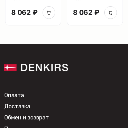
Светильники Inviz
8 062 ₽
8 062 ₽
Главная
Каталог
О нас
Партнерам
Видео
Проекты
Контакты
Новости
Где
купить?
Сотрудничество
Дизайнерам
Торговым компаниям
Монтажным организациям