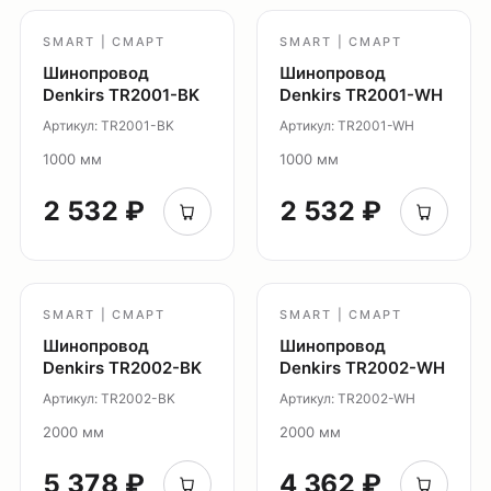
SMART | СМАРТ
SMART | СМАРТ
Шинопровод
Шинопровод
Denkirs TR2001-BK
Denkirs TR2001-WH
Оплата
Артикул: TR2001-BK
Артикул: TR2001-WH
Доставка
1000 мм
1000 мм
Обмен и возврат
2 532 ₽
2 532 ₽
Поддержка
Каталог
Трековые системы
SMART | СМАРТ
SMART | СМАРТ
Ремневая система Belty
Шинопровод
Шинопровод
Точечные светильники
Denkirs TR2002-BK
Denkirs TR2002-WH
Потолочные накладные
Артикул: TR2002-BK
Артикул: TR2002-WH
Потолочные подвесные
2000 мм
2000 мм
Настенные светильники
5 378 ₽
4 362 ₽
Уличное освещение