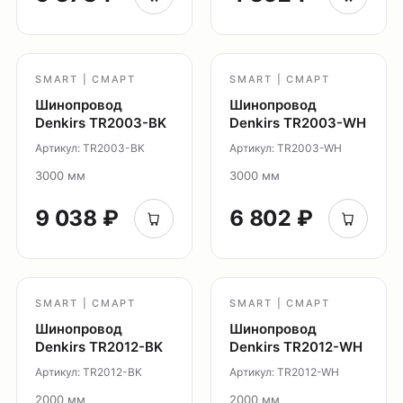
Подсветка ступеней
Управление освещением
Демооборудование
SMART | СМАРТ
SMART | СМАРТ
Шинопровод
Шинопровод
О продуктах
Denkirs TR2003-BK
Denkirs TR2003-WH
Уличное освещение
Артикул: TR2003-BK
Артикул: TR2003-WH
Система Shine
3000 мм
3000 мм
Светильники Orbit
Система Belty
9 038 ₽
6 802 ₽
Система Smart
Система Air
Система Solid
SMART | СМАРТ
SMART | СМАРТ
Модуль Slim LED
Шинопровод
Шинопровод
Профиль Slott
Denkirs TR2012-BK
Denkirs TR2012-WH
Профиль Smart ONE
Артикул: TR2012-BK
Артикул: TR2012-WH
Светильники Flex
2000 мм
2000 мм