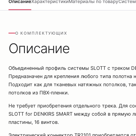
Описание
Характеристики
Материалы по товару
Систем
О КОМПЛЕКТУЮЩИХ
Описание
Объединенный профиль системы SLOTT с треком D
Предназначен для крепления любого типа полотна 
Подходит как для тканевых натяжных потолков, та
потолков из ПВХ-пленки.
Не требует приобретения отдельного трека. Для с
SLOTT for DENKIRS SMART между собой в прямую ли
пластины, 16 винтов.
Электрический коннектор TR2101 приобретается о