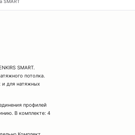
а SMART
ENKIRS SMART.
натяжного потолка.
к и для натяжных
оединения профилей
нию. В комплекте: 4
тдельно.Комплект