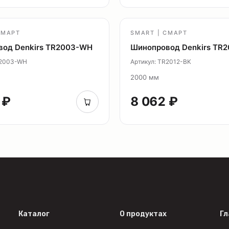
СМАРТ
SMART | СМАРТ
вод Denkirs TR2003-WH
Шинопровод Denkirs TR2
R2003-WH
Артикул: TR2012-BK
2000 мм
 ₽
8 062 ₽
Каталог
О продуктах
Гл