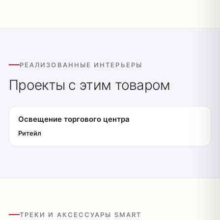
Оплата
Доставка
РЕАЛИЗОВАННЫЕ ИНТЕРЬЕРЫ
Обмен и возврат
Проекты с этим товаром
Поддержка
Каталог
Освещение торгового центра
Трековые системы
Ритейл
Ремневая система Belty
Точечные светильники
Потолочные накладные
Потолочные подвесные
Настенные светильники
Уличное освещение
ТРЕКИ И АКСЕССУАРЫ SMART