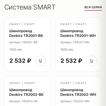
Подсветка ступеней
Система SMART
ВСЯ СЕРИЯ
Управление освещением
Демооборудование
SMART | СМАРТ
SMART | СМАРТ
О продуктах
Уличное освещение
Шинопровод
Шинопровод
Denkirs TR2001-BK
Denkirs TR2001-WH
Система Shine
Артикул: TR2001-BK
Артикул: TR2001-WH
Светильники Orbit
1000 мм
1000 мм
Система Belty
Система Smart
2 532 ₽
2 532 ₽
Система Air
Система Solid
Модуль Slim LED
SMART | СМАРТ
SMART | СМАРТ
Профиль Slott
Шинопровод
Шинопровод
Профиль Smart ONE
Denkirs TR2002-BK
Denkirs TR2002-WH
Светильники Flex
Артикул: TR2002-BK
Артикул: TR2002-WH
Светильники Inviz