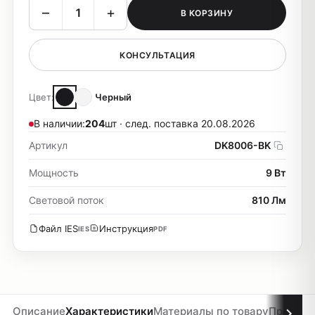
–
+
В КОРЗИНУ
КОНСУЛЬТАЦИЯ
Цвет:
Черный
В наличии:
204
шт · след. поставка 20.08.2026
Артикул
DK8006-BK
Мощность
9 Вт
Световой поток
810 Лм
Файл IES
Инструкция
IES
PDF
Описание
Характеристики
Материалы по товару
Проекты