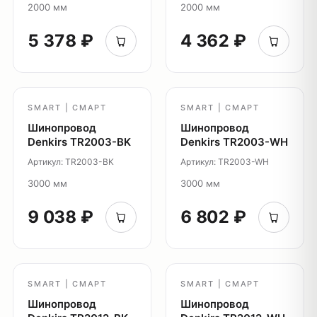
2000 мм
2000 мм
Главная
5 378 ₽
4 362 ₽
Каталог
О нас
Партнерам
SMART | СМАРТ
SMART | СМАРТ
Видео
Шинопровод
Шинопровод
Проекты
Denkirs TR2003-BK
Denkirs TR2003-WH
Контакты
Артикул: TR2003-BK
Артикул: TR2003-WH
Новости
Где
3000 мм
3000 мм
купить?
9 038 ₽
6 802 ₽
Сотрудничество
Дизайнерам
Торговым компаниям
SMART | СМАРТ
SMART | СМАРТ
Монтажным организациям
Шинопровод
Шинопровод