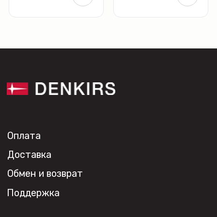
Профиль Slott
Профиль Smart ONE
Светильники Flex
Светильники Inviz
Главная
Каталог
О нас
Партнерам
Видео
Проекты
Контакты
Новости
Где
купить?
Сотрудничество