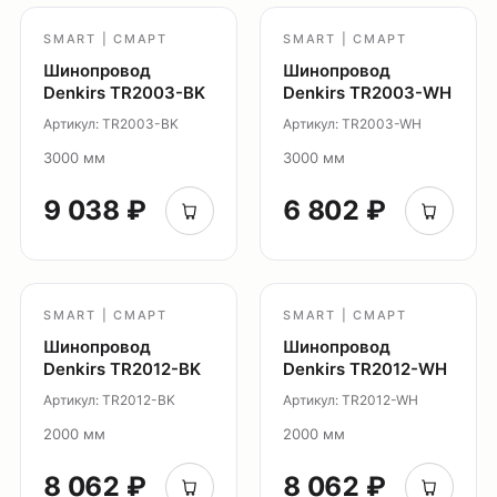
Потолочные накладные
Потолочные подвесные
SMART | СМАРТ
SMART | СМАРТ
Настенные светильники
Шинопровод
Шинопровод
Denkirs TR2003-BK
Denkirs TR2003-WH
Уличное освещение
Артикул: TR2003-BK
Артикул: TR2003-WH
Подсветка ступеней
3000 мм
3000 мм
Управление освещением
Демооборудование
9 038 ₽
6 802 ₽
О продуктах
Уличное освещение
Система Shine
SMART | СМАРТ
SMART | СМАРТ
Светильники Orbit
Шинопровод
Шинопровод
Система Belty
Denkirs TR2012-BK
Denkirs TR2012-WH
Система Smart
Артикул: TR2012-BK
Артикул: TR2012-WH
Система Air
2000 мм
2000 мм
Система Solid
8 062 ₽
8 062 ₽
Модуль Slim LED