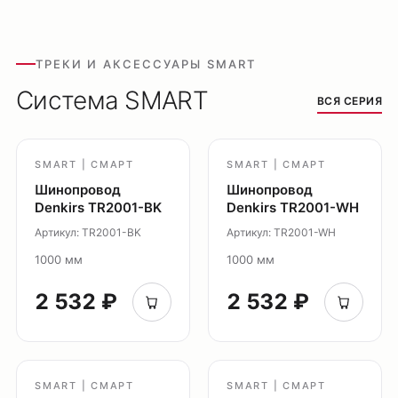
Ремневая система Belty
Точечные светильники
ТРЕКИ И АКСЕССУАРЫ SMART
Потолочные накладные
Система SMART
Потолочные подвесные
ВСЯ СЕРИЯ
Настенные светильники
Уличное освещение
SMART | СМАРТ
SMART | СМАРТ
Подсветка ступеней
Шинопровод
Шинопровод
Управление освещением
Denkirs TR2001-BK
Denkirs TR2001-WH
Демооборудование
Артикул: TR2001-BK
Артикул: TR2001-WH
1000 мм
1000 мм
О продуктах
Уличное освещение
2 532 ₽
2 532 ₽
Система Shine
Светильники Orbit
Система Belty
Система Smart
SMART | СМАРТ
SMART | СМАРТ