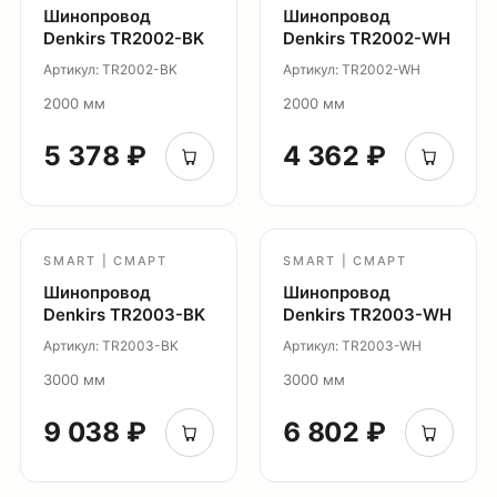
Система Air
Шинопровод
Шинопровод
Denkirs TR2002-BK
Denkirs TR2002-WH
Система Solid
Артикул: TR2002-BK
Артикул: TR2002-WH
Модуль Slim LED
2000 мм
2000 мм
Профиль Slott
Профиль Smart ONE
5 378 ₽
4 362 ₽
Светильники Flex
Светильники Inviz
Главная
SMART | СМАРТ
SMART | СМАРТ
Каталог
Шинопровод
Шинопровод
Denkirs TR2003-BK
Denkirs TR2003-WH
О нас
Артикул: TR2003-BK
Артикул: TR2003-WH
Партнерам
3000 мм
3000 мм
Видео
Проекты
9 038 ₽
6 802 ₽
Контакты
Новости
Где