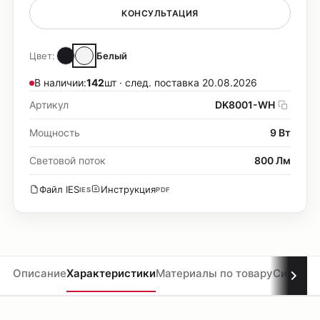
КОНСУЛЬТАЦИЯ
Цвет:
Белый
В наличии:
142
шт · след. поставка 20.08.2026
Артикул
DK8001-WH
Мощность
9 Вт
Световой поток
800 Лм
Файл IES
Инструкция
IES
PDF
Описание
Характеристики
Материалы по товару
Систем