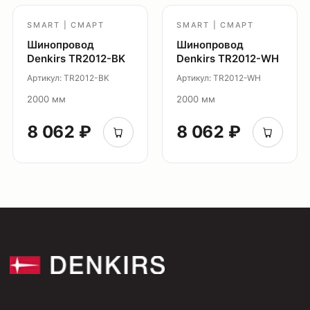
купить?
SMART | СМАРТ
SMART | СМАРТ
Сотрудничество
Шинопровод
Шинопровод
Denkirs TR2012-BK
Denkirs TR2012-WH
Дизайнерам
Артикул: TR2012-BK
Артикул: TR2012-WH
Торговым компаниям
2000 мм
2000 мм
Монтажным организациям
8 062 ₽
8 062 ₽
Социальные сети
+7 (495) 108-49-68
opt@denkirs.ru
Публичная оферта
Политика в отношении
обработки персональных данных
© 2026 DENKIRS