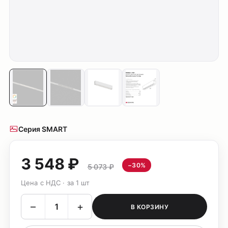
Серия SMART
3 548 ₽
−30%
5 073 ₽
Цена с НДС · за 1 шт
–
+
В КОРЗИНУ