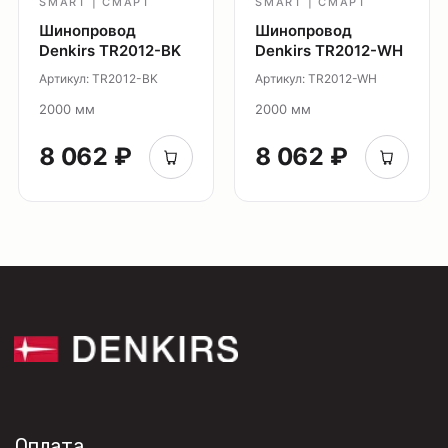
SMART | СМАРТ
SMART | СМАРТ
Профиль Slott
Шинопровод
Шинопровод
Профиль Smart ONE
Denkirs TR2012-BK
Denkirs TR2012-WH
Светильники Flex
Артикул: TR2012-BK
Артикул: TR2012-WH
Светильники Inviz
2000 мм
2000 мм
Главная
8 062 ₽
8 062 ₽
Каталог
О нас
Партнерам
Видео
Проекты
Контакты
Новости
Где
купить?
Сотрудничество