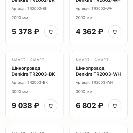
Denkirs TR2002-BK
Denkirs TR2002-WH
Потолочные подвесные
Артикул: TR2002-BK
Артикул: TR2002-WH
Настенные светильники
2000 мм
2000 мм
Уличное освещение
5 378 ₽
4 362 ₽
Подсветка ступеней
Управление освещением
Демооборудование
SMART | СМАРТ
SMART | СМАРТ
О продуктах
Уличное освещение
Шинопровод
Шинопровод
Denkirs TR2003-BK
Denkirs TR2003-WH
Система Shine
Артикул: TR2003-BK
Артикул: TR2003-WH
Светильники Orbit
3000 мм
3000 мм
Система Belty
Система Smart
9 038 ₽
6 802 ₽
Система Air
Система Solid
Модуль Slim LED