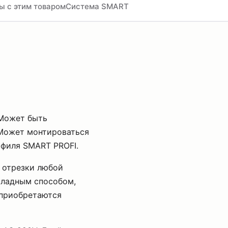
ы с этим товаром
Система SMART
 Может быть
 Может монтироваться
офиля SMART PROFI.
а отрезки любой
кладным способом,
 приобретаются