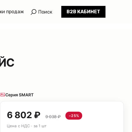
ки продаж
B2B КАБИНЕТ
Поиск
ЭЙС
Серия SMART
6 802 ₽
−25%
9 038 ₽
Цена с НДС · за 1 шт