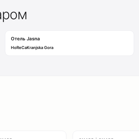
аром
Отель Jasna
HoReCa
Kranjska Gora