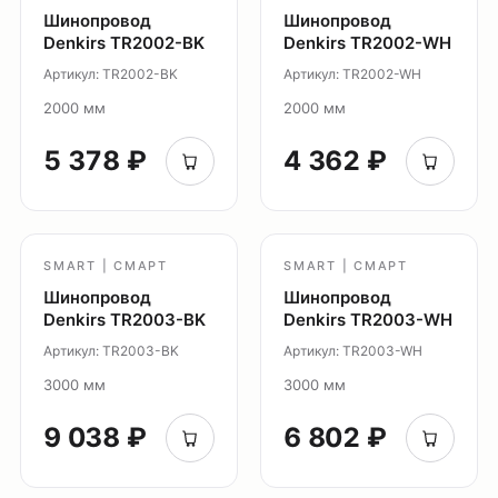
Шинопровод
Шинопровод
Светильники Flex
Denkirs TR2002-BK
Denkirs TR2002-WH
Светильники Inviz
Артикул: TR2002-BK
Артикул: TR2002-WH
2000 мм
2000 мм
Главная
Каталог
5 378 ₽
4 362 ₽
О нас
Партнерам
Видео
SMART | СМАРТ
SMART | СМАРТ
Проекты
Шинопровод
Шинопровод
Контакты
Denkirs TR2003-BK
Denkirs TR2003-WH
Новости
Артикул: TR2003-BK
Артикул: TR2003-WH
Где
купить?
3000 мм
3000 мм
Сотрудничество
9 038 ₽
6 802 ₽
Дизайнерам
Торговым компаниям