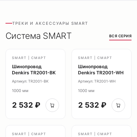
Настенные светильники
Уличное освещение
Подсветка ступеней
ТРЕКИ И АКСЕССУАРЫ SMART
Управление освещением
Система SMART
ВСЯ СЕРИЯ
Демооборудование
О продуктах
Уличное освещение
SMART | СМАРТ
SMART | СМАРТ
Шинопровод
Шинопровод
Система Shine
Denkirs TR2001-BK
Denkirs TR2001-WH
Светильники Orbit
Артикул: TR2001-BK
Артикул: TR2001-WH
Система Belty
1000 мм
1000 мм
Система Smart
Система Air
2 532 ₽
2 532 ₽
Система Solid
Модуль Slim LED
Профиль Slott
SMART | СМАРТ
SMART | СМАРТ
Профиль Smart ONE