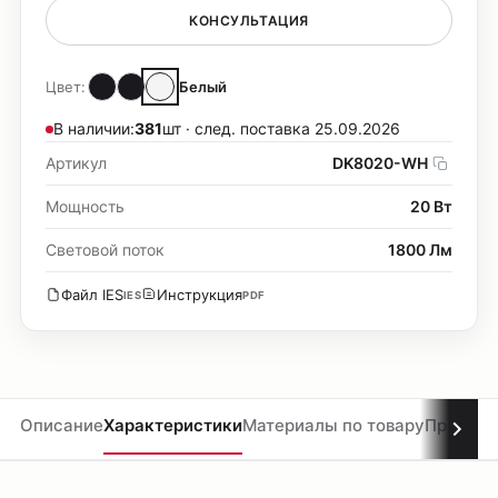
КОНСУЛЬТАЦИЯ
Цвет:
Белый
В наличии:
381
шт · след. поставка 25.09.2026
Артикул
DK8020-WH
Мощность
20 Вт
Световой поток
1800 Лм
Файл IES
Инструкция
IES
PDF
Описание
Характеристики
Материалы по товару
Проекты