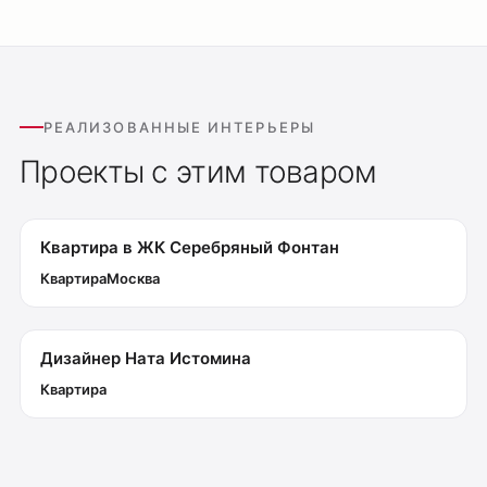
РЕАЛИЗОВАННЫЕ ИНТЕРЬЕРЫ
Проекты с этим товаром
Оплата
Доставка
Обмен и возврат
Квартира в ЖК Серебряный Фонтан
Поддержка
Квартира
Москва
Каталог
Трековые системы
Дизайнер Ната Истомина
Ремневая система Belty
Квартира
Точечные светильники
Потолочные накладные
Потолочные подвесные