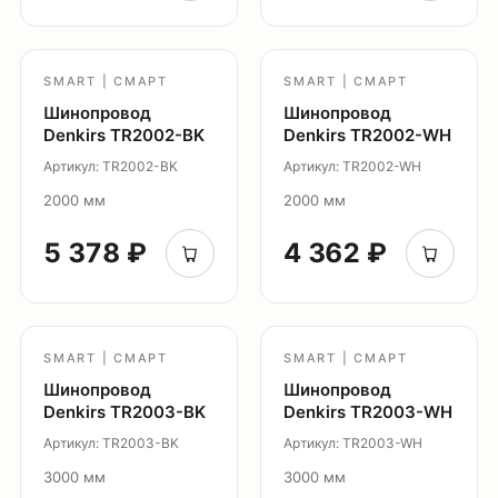
Модуль Slim LED
Профиль Slott
Профиль Smart ONE
SMART | СМАРТ
SMART | СМАРТ
Светильники Flex
Шинопровод
Шинопровод
Светильники Inviz
Denkirs TR2002-BK
Denkirs TR2002-WH
Артикул: TR2002-BK
Артикул: TR2002-WH
Главная
2000 мм
2000 мм
Каталог
5 378 ₽
4 362 ₽
О нас
Партнерам
Видео
Проекты
SMART | СМАРТ
SMART | СМАРТ
Контакты
Шинопровод
Шинопровод
Новости
Denkirs TR2003-BK
Denkirs TR2003-WH
Где
Артикул: TR2003-BK
Артикул: TR2003-WH
купить?
3000 мм
3000 мм
Сотрудничество