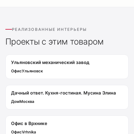
РЕАЛИЗОВАННЫЕ ИНТЕРЬЕРЫ
Проекты с этим товаром
Ульяновский механический завод
Оплата
Офис
Ульяновск
Доставка
Обмен и возврат
Поддержка
Дачный ответ. Кухня-гостиная. Мусина Элина
Дом
Москва
Каталог
Трековые системы
Ремневая система Belty
Офис в Врхнике
Точечные светильники
Офис
Vrhnika