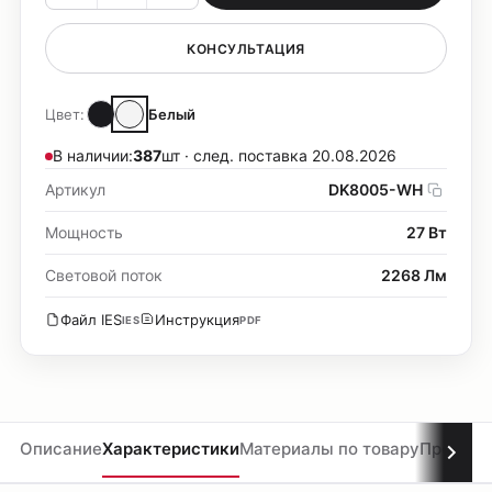
КОНСУЛЬТАЦИЯ
Цвет:
Белый
В наличии:
387
шт · след. поставка 20.08.2026
Артикул
DK8005-WH
Мощность
27 Вт
Световой поток
2268 Лм
Файл IES
Инструкция
IES
PDF
Описание
Характеристики
Материалы по товару
Проекты