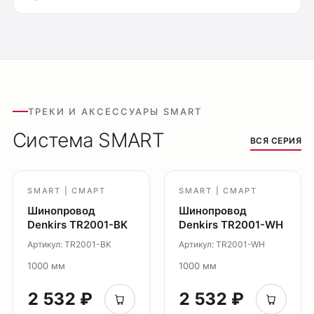
Потолочные накладные
Потолочные подвесные
Настенные светильники
Уличное освещение
Подсветка ступеней
Управление освещением
ТРЕКИ И АКСЕССУАРЫ SMART
Демооборудование
Система SMART
ВСЯ СЕРИЯ
О продуктах
Уличное освещение
SMART | СМАРТ
SMART | СМАРТ
Система Shine
Шинопровод
Шинопровод
Светильники Orbit
Denkirs TR2001-BK
Denkirs TR2001-WH
Система Belty
Артикул: TR2001-BK
Артикул: TR2001-WH
Система Smart
1000 мм
1000 мм
Система Air
2 532 ₽
2 532 ₽
Система Solid