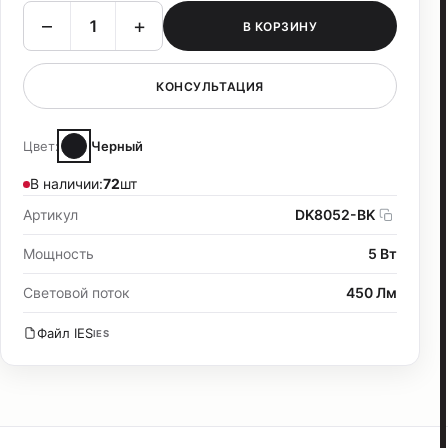
–
+
В КОРЗИНУ
КОНСУЛЬТАЦИЯ
Цвет:
Черный
В наличии:
72
шт
Артикул
DK8052-BK
Мощность
5 Вт
Световой поток
450 Лм
Файл IES
IES