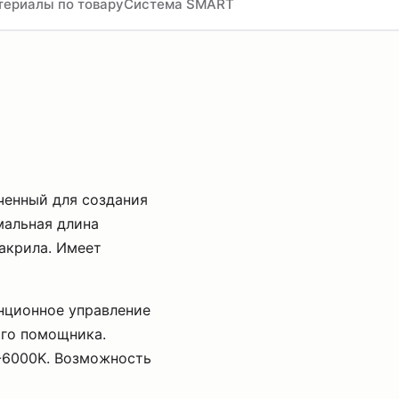
териалы по товару
Система SMART
ченный для создания
мальная длина
 акрила. Имеет
нционное управление
ого помощника.
-6000K. Возможность