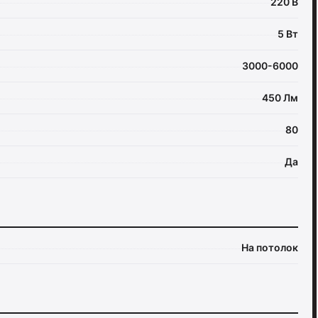
220 В
5 Вт
3000-6000
450 Лм
80
Да
На потолок