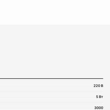
220 В
5 Вт
3000