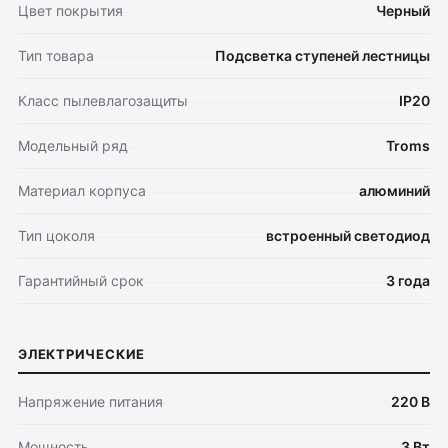
Цвет покрытия
Черный
Тип товара
Подсветка ступеней лестницы
Класс пылевлагозащиты
IP20
Модельный ряд
Troms
Материал корпуса
алюминий
Тип цоколя
встроенный светодиод
Оплата
Доставка
Гарантийный срок
3 года
Обмен и возврат
Поддержка
ЭЛЕКТРИЧЕСКИЕ
Каталог
Напряжение питания
220 В
Трековые системы
Ремневая система Belty
Мощность
3 Вт