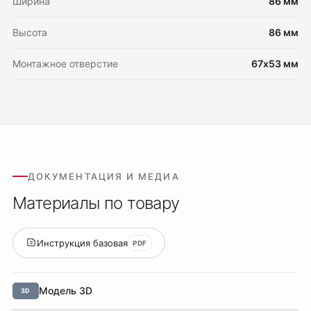
Ширина
86 мм
Светильники Orbit
Система Belty
Высота
86 мм
Система Smart
Монтажное отверстие
67х53 мм
Система Air
Система Solid
Модуль Slim LED
Профиль Slott
Профиль Smart ONE
Светильники Flex
ДОКУМЕНТАЦИЯ И МЕДИА
Светильники Inviz
Материалы по товару
Главная
Каталог
Инструкция базовая
PDF
О нас
Партнерам
Модель 3D
3D
Видео