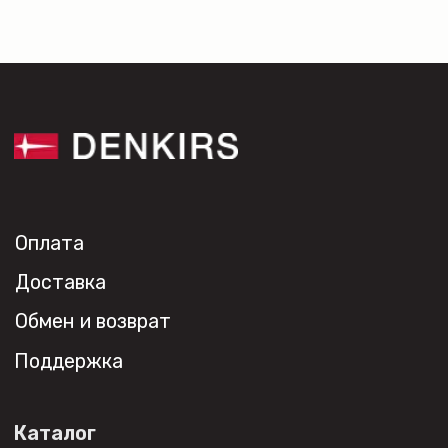
Проекты
Контакты
Новости
Где
купить?
Сотрудничество
Дизайнерам
Торговым компаниям
Монтажным организациям
Социальные сети
+7 (495) 108-49-68
opt@denkirs.ru
Публичная оферта