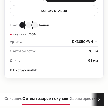
КОНСУЛЬТАЦИЯ
Цвет:
Белый
В наличии:
364
шт
Артикул
DK3050-WH
Световой поток
70 Лм
Длина
91 мм
Инструкция
PDF
Описание
С этим товаром покупают
Характеристики
Мате