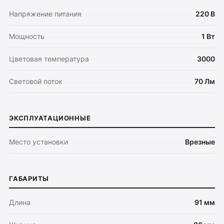
Поддержка
Напряжение питания
220 В
Каталог
Мощность
1 Вт
Трековые системы
Ремневая система Belty
Цветовая температура
3000
Точечные светильники
Световой поток
70 Лм
Потолочные накладные
Потолочные подвесные
Настенные светильники
ЭКСПЛУАТАЦИОННЫЕ
Уличное освещение
Подсветка ступеней
Место установки
Врезные
Управление освещением
Демооборудование
ГАБАРИТЫ
О продуктах
Уличное освещение
Длина
91 мм
Система Shine