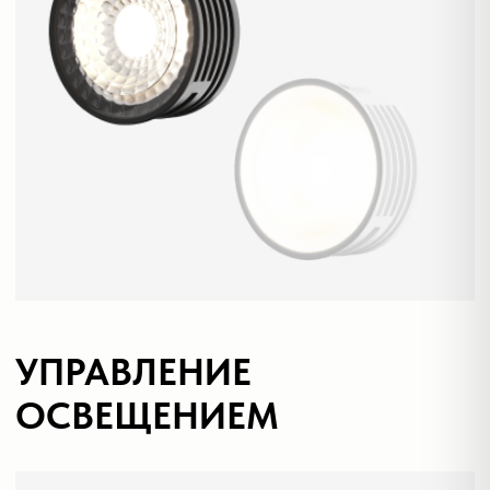
Дизайнерам
Торговым компаниям
Монтажным организациям
Социальные сети
+7 (495) 108-49-68
opt@denkirs.ru
Публичная оферта
Политика в отношении
обработки персональных данных
© 2026 DENKIRS
Все права защищены