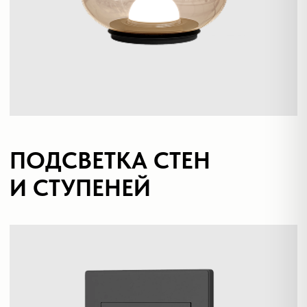
Потолочные накладные
Потолочные подвесные
Настенные светильники
Уличное освещение
Подсветка ступеней
Управление освещением
Демооборудование
О продуктах
Уличное освещение
Система Shine
Светильники Orbit
Система Belty
Система Smart
Система Air
Система Solid
Модуль Slim LED