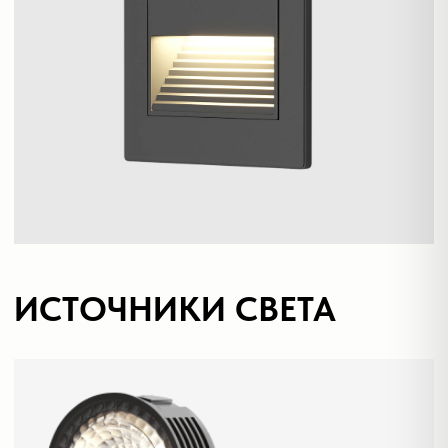
Профиль Slott
Профиль Smart ONE
Светильники Flex
Светильники Inviz
Главная
Каталог
О нас
Партнерам
Видео
Проекты
Контакты
Новости
Где
купить?
Сотрудничество