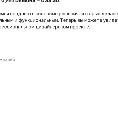
укцией
DENKIRS
—
с 33:30
.
имся создавать световые решения, которые делаю
ьным и функциональным. Теперь вы можете увидет
офессиональном дизайнерском проекте.
ОМПАНИИ