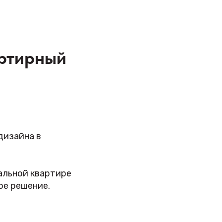
артирный
дизайна в
еальной квартире
ое решение.