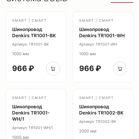
Оплата
Доставка
SMART | СМАРТ
SMART | СМАРТ
Обмен и возврат
Шинопровод
Шинопровод
Поддержка
Denkirs TR1001-BK
Denkirs TR1001-WH
Артикул: TR1001-BK
Артикул: TR1001-WH
Каталог
1000 мм
1000 мм
Трековые системы
Ремневая система Belty
966 ₽
966 ₽
Точечные светильники
Потолочные накладные
Потолочные подвесные
SMART | СМАРТ
SMART | СМАРТ
Настенные светильники
Шинопровод
Шинопровод
Уличное освещение
Denkirs TR1001-
Denkirs TR1002-BK
Подсветка ступеней
WH/1
Артикул: TR1002-BK
Управление освещением
Артикул: TR1001-WH/1
2000 мм
Демооборудование
1000 мм