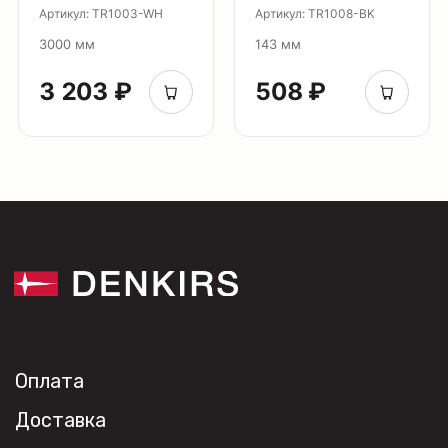
Артикул: TR1003-WH
Артикул: TR1008-BK
О нас
3000 мм
143 мм
Партнерам
Видео
3 203 ₽
508 ₽
Проекты
Контакты
Новости
Где
купить?
Сотрудничество
Дизайнерам
Торговым компаниям
Монтажным организациям
Социальные сети