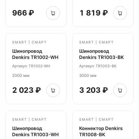
966 ₽
1 819 ₽
О продуктах
Уличное освещение
Система Shine
Светильники Orbit
SMART | СМАРТ
SMART | СМАРТ
Система Belty
Шинопровод
Шинопровод
Система Smart
Denkirs TR1002-WH
Denkirs TR1003-BK
Система Air
Артикул: TR1002-WH
Артикул: TR1003-BK
Система Solid
2000 мм
3000 мм
Модуль Slim LED
Профиль Slott
2 023 ₽
3 203 ₽
Профиль Smart ONE
Светильники Flex
Светильники Inviz
SMART | СМАРТ
SMART | СМАРТ
Шинопровод
Коннектор Denkirs
Главная
Denkirs TR1003-WH
TR1008-BK
Каталог