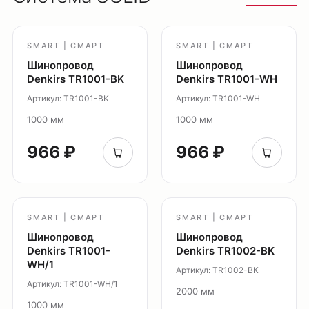
Оплата
Доставка
SMART | СМАРТ
SMART | СМАРТ
Обмен и возврат
Шинопровод
Шинопровод
Поддержка
Denkirs TR1001-BK
Denkirs TR1001-WH
Артикул: TR1001-BK
Артикул: TR1001-WH
Каталог
1000 мм
1000 мм
Трековые системы
Ремневая система Belty
966 ₽
966 ₽
Точечные светильники
Потолочные накладные
Потолочные подвесные
SMART | СМАРТ
SMART | СМАРТ
Настенные светильники
Шинопровод
Шинопровод
Уличное освещение
Denkirs TR1001-
Denkirs TR1002-BK
Подсветка ступеней
WH/1
Артикул: TR1002-BK
Управление освещением
Артикул: TR1001-WH/1
2000 мм
Демооборудование
1000 мм