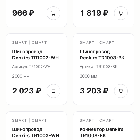
966 ₽
1 819 ₽
О продуктах
Уличное освещение
Система Shine
Светильники Orbit
SMART | СМАРТ
SMART | СМАРТ
Система Belty
Шинопровод
Шинопровод
Система Smart
Denkirs TR1002-WH
Denkirs TR1003-BK
Система Air
Артикул: TR1002-WH
Артикул: TR1003-BK
Система Solid
2000 мм
3000 мм
Модуль Slim LED
Профиль Slott
2 023 ₽
3 203 ₽
Профиль Smart ONE
Светильники Flex
Светильники Inviz
SMART | СМАРТ
SMART | СМАРТ
Шинопровод
Коннектор Denkirs
Главная
Denkirs TR1003-WH
TR1008-BK
Каталог