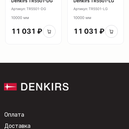
Denkirs TR5501-DG
Denkirs TR5501-LG
Сотрудничество
Артикул: TR5501-DG
Артикул: TR5501-LG
Дизайнерам
Торговым компаниям
10000 мм
10000 мм
Монтажным организациям
11 031 ₽
11 031 ₽
Социальные сети
+7 (495) 108-49-68
opt@denkirs.ru
Публичная оферта
Политика в отношении
обработки персональных данных
© 2026 DENKIRS
Все права защищены