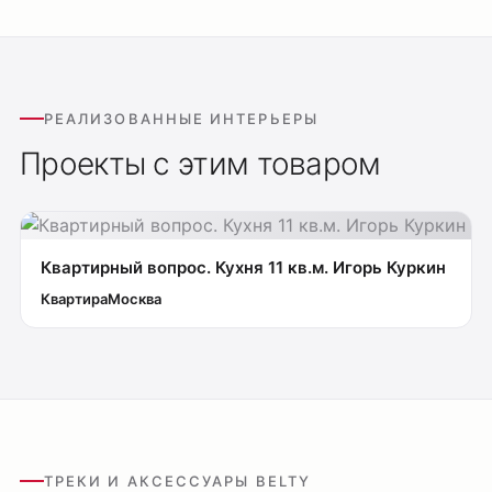
РЕАЛИЗОВАННЫЕ ИНТЕРЬЕРЫ
Проекты с этим товаром
Оплата
Квартирный вопрос. Кухня 11 кв.м. Игорь Куркин
Доставка
Квартира
Москва
Обмен и возврат
Поддержка
Каталог
Трековые системы
Ремневая система Belty
ТРЕКИ И АКСЕССУАРЫ BELTY
Точечные светильники