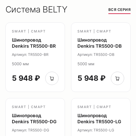
Система BELTY
Потолочные накладные
ВСЯ СЕРИЯ
Потолочные подвесные
Настенные светильники
SMART | СМАРТ
SMART | СМАРТ
Уличное освещение
Шинопровод
Шинопровод
Подсветка ступеней
Denkirs TR5500-BR
Denkirs TR5500-DB
Управление освещением
Артикул: TR5500-BR
Артикул: TR5500-DB
Демооборудование
5000 мм
5000 мм
О продуктах
5 948 ₽
5 948 ₽
Уличное освещение
Система Shine
Светильники Orbit
Система Belty
SMART | СМАРТ
SMART | СМАРТ
Система Smart
Шинопровод
Шинопровод
Denkirs TR5500-DG
Denkirs TR5500-LG
Система Air
Артикул: TR5500-DG
Артикул: TR5500-LG
Система Solid