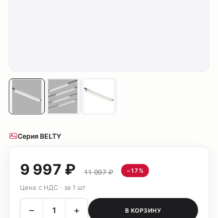
Серия BELTY
9 997 ₽
−17%
11 997 ₽
Цена с НДС · за 1 шт
–
+
В КОРЗИНУ