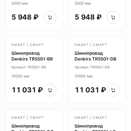
Модуль Slim LED
5000 мм
5000 мм
Профиль Slott
5 948 ₽
5 948 ₽
Профиль Smart ONE
Светильники Flex
Светильники Inviz
SMART | СМАРТ
SMART | СМАРТ
Главная
Шинопровод
Шинопровод
Denkirs TR5501-BR
Denkirs TR5501-DB
Каталог
Артикул: TR5501-BR
Артикул: TR5501-DB
О нас
Партнерам
10000 мм
10000 мм
Видео
11 031 ₽
11 031 ₽
Проекты
Контакты
Новости
Где
SMART | СМАРТ
SMART | СМАРТ
купить?
Шинопровод
Шинопровод