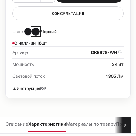
КОНСУЛЬТАЦИЯ
Цвет:
Черный
В наличии:
18
шт
Артикул
DK5676-WH
Мощность
24 Вт
Световой поток
1305 Лм
Инструкция
PDF
Описание
Характеристики
Материалы по товару
Проекты