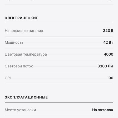
ЭЛЕКТРИЧЕСКИЕ
Напряжение питания
220 В
Мощность
42 Вт
Оплата
Доставка
Цветовая температура
4000
Обмен и возврат
Световой поток
3300 Лм
Поддержка
CRI
90
Каталог
Трековые системы
Ремневая система Belty
ЭКСПЛУАТАЦИОННЫЕ
Точечные светильники
Место установки
На потолок
Потолочные накладные