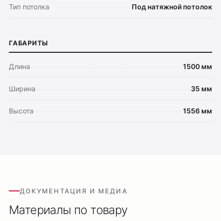
Потолочные подвесные
Тип потолка
Под натяжной потолок
Настенные светильники
Уличное освещение
ГАБАРИТЫ
Подсветка ступеней
Управление освещением
Длина
1500 мм
Демооборудование
Ширина
35 мм
О продуктах
Уличное освещение
Высота
1556 мм
Система Shine
Светильники Orbit
Система Belty
Система Smart
Система Air
Система Solid
ДОКУМЕНТАЦИЯ И МЕДИА
Модуль Slim LED
Материалы по товару
Профиль Slott