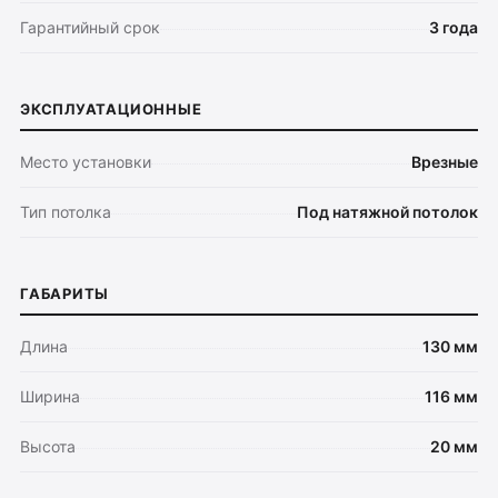
Обмен и возврат
Гарантийный срок
3 года
Поддержка
Каталог
ЭКСПЛУАТАЦИОННЫЕ
Трековые системы
Место установки
Врезные
Ремневая система Belty
Точечные светильники
Тип потолка
Под натяжной потолок
Потолочные накладные
Потолочные подвесные
Настенные светильники
ГАБАРИТЫ
Уличное освещение
Длина
130 мм
Подсветка ступеней
Управление освещением
Ширина
116 мм
Демооборудование
Высота
20 мм
О продуктах
Уличное освещение