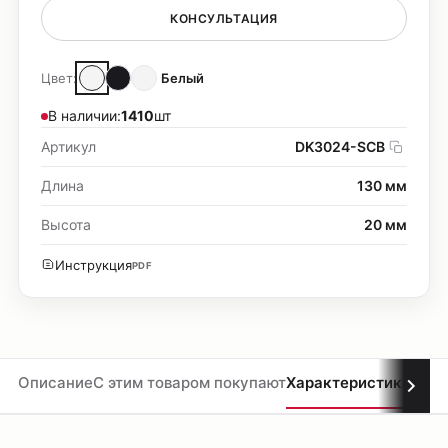
КОНСУЛЬТАЦИЯ
Цвет:
Белый
В наличии:
1410
шт
Артикул
DK3024-SCB
Длина
130 мм
Высота
20 мм
Инструкция
PDF
Описание
С этим товаром покупают
Характеристики
Мате