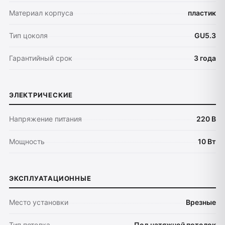
Материал корпуса
пластик
Тип цоколя
GU5.3
Гарантийный срок
3 года
Оплата
ЭЛЕКТРИЧЕСКИЕ
Доставка
Обмен и возврат
Напряжение питания
220 В
Поддержка
Мощность
10 Вт
Каталог
Трековые системы
ЭКСПЛУАТАЦИОННЫЕ
Ремневая система Belty
Точечные светильники
Место установки
Врезные
Потолочные накладные
Потолочные подвесные
Тип потолка
Под натяжной потолок