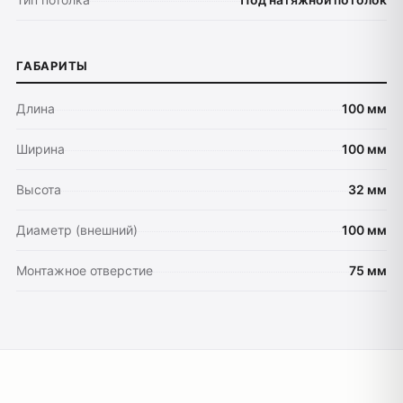
Настенные светильники
Уличное освещение
ГАБАРИТЫ
Подсветка ступеней
Управление освещением
Длина
100 мм
Демооборудование
Ширина
100 мм
О продуктах
Уличное освещение
Высота
32 мм
Система Shine
Диаметр (внешний)
100 мм
Светильники Orbit
Система Belty
Монтажное отверстие
75 мм
Система Smart
Система Air
Система Solid
Модуль Slim LED
Профиль Slott