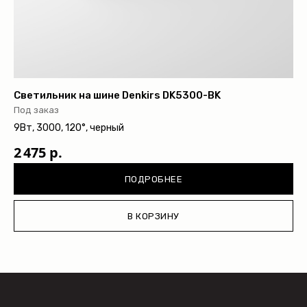
opt@denkirs.ru
Публичная оферта
Политика в отношении
обработки персональных данных
© 2026 DENKIRS
Все права защищены
Светильник на шине Denkirs DK5300-BK
Под заказ
9Вт, 3000, 120°, черный
2 475 р.
ПОДРОБНЕЕ
В КОРЗИНУ