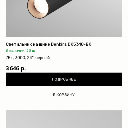
Обмен и возврат
Поддержка
Каталог
Трековые системы
Светильник на шине Denkirs DK5310-BK
Ремневая система Belty
В наличии: 38 шт
Точечные светильники
7Вт, 3000, 24°, черный
Потолочные накладные
3 646 р.
Потолочные подвесные
Настенные светильники
ПОДРОБНЕЕ
Уличное освещение
Подсветка ступеней
В КОРЗИНУ
Управление освещением
Демооборудование
О продуктах
Уличное освещение