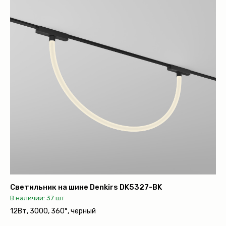
Система Shine
Светильники Orbit
Система Belty
Система Smart
Система Air
Система Solid
Модуль Slim LED
Профиль Slott
Профиль Smart ONE
Светильники Flex
Светильники Inviz
Главная
Светильник на шине Denkirs DK5327-BK
В наличии: 37 шт
Каталог
12Вт, 3000, 360°, черный
О нас