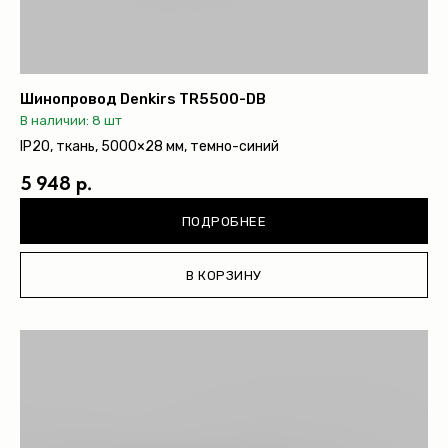
+7 (495) 108-49-68
opt@denkirs.ru
Шинопровод Denkirs TR5500-DB
Публичная оферта
В наличии: 8 шт
Политика в отношении
IP20, ткань, 5000×28 мм, темно-синий
обработки персональных данных
5 948 р.
© 2026 DENKIRS
Все права защищены
ПОДРОБНЕЕ
В КОРЗИНУ