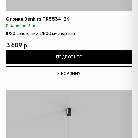
Светильники Inviz
Стойка Denkirs TR5534-BK
Главная
В наличии: 3 шт
Каталог
IP20, алюминий, 2500 мм, черный
О нас
3 609 р.
Партнерам
Видео
ПОДРОБНЕЕ
Проекты
В КОРЗИНУ
Контакты
Новости
Где
купить?
Сотрудничество
Дизайнерам
Торговым компаниям
Монтажным организациям