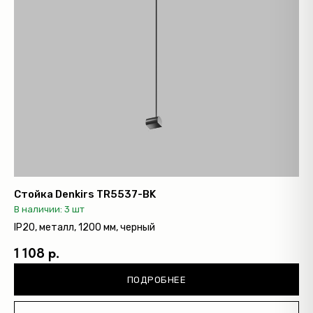
Социальные сети
+7 (495) 108-49-68
opt@denkirs.ru
Публичная оферта
Политика в отношении
обработки персональных данных
© 2026 DENKIRS
Стойка Denkirs TR5537-BK
Все права защищены
В наличии: 3 шт
IP20, металл, 1200 мм, черный
1 108 р.
ПОДРОБНЕЕ