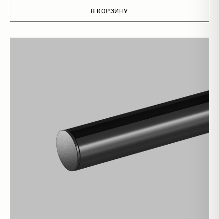
Уличное освещение
В КОРЗИНУ
Подсветка ступеней
Управление освещением
Демооборудование
О продуктах
Уличное освещение
Система Shine
Светильники Orbit
Система Belty
Система Smart
Система Air
Система Solid
Модуль Slim LED
Профиль Slott
Профиль Smart ONE
Светильники Flex