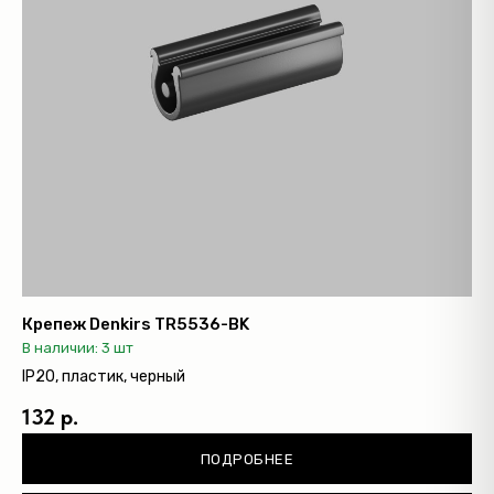
Оплата
Доставка
Обмен и возврат
Поддержка
Каталог
Трековые системы
Крепеж Denkirs TR5536-BK
Ремневая система Belty
В наличии: 3 шт
Точечные светильники
IP20, пластик, черный
Потолочные накладные
132 р.
Потолочные подвесные
ПОДРОБНЕЕ
Настенные светильники