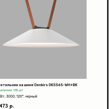
етильник на шине Denkirs DK5565-WH+BK
наличии: 118 шт
Вт, 3000, 120°, черный
 473 р.