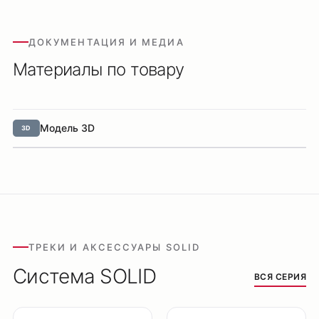
Оплата
ДОКУМЕНТАЦИЯ И МЕДИА
Доставка
Материалы по товару
Обмен и возврат
Поддержка
Каталог
Модель 3D
3D
Трековые системы
Ремневая система Belty
Точечные светильники
Потолочные накладные
Потолочные подвесные
ТРЕКИ И АКСЕССУАРЫ SOLID
Настенные светильники
Система SOLID
Уличное освещение
ВСЯ СЕРИЯ
Подсветка ступеней
Управление освещением