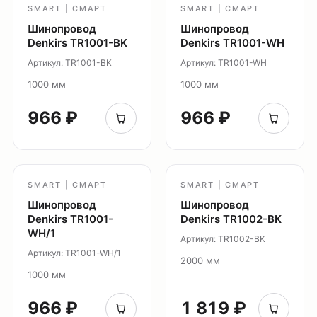
Демооборудование
SMART | СМАРТ
SMART | СМАРТ
Шинопровод
Шинопровод
Denkirs TR1001-BK
Denkirs TR1001-WH
О продуктах
Уличное освещение
Артикул: TR1001-BK
Артикул: TR1001-WH
Система Shine
1000 мм
1000 мм
Светильники Orbit
966 ₽
966 ₽
Система Belty
Система Smart
Система Air
Система Solid
SMART | СМАРТ
SMART | СМАРТ
Модуль Slim LED
Шинопровод
Шинопровод
Профиль Slott
Denkirs TR1001-
Denkirs TR1002-BK
WH/1
Профиль Smart ONE
Артикул: TR1002-BK
Артикул: TR1001-WH/1
Светильники Flex
2000 мм
1000 мм
Светильники Inviz
966 ₽
1 819 ₽
Главная