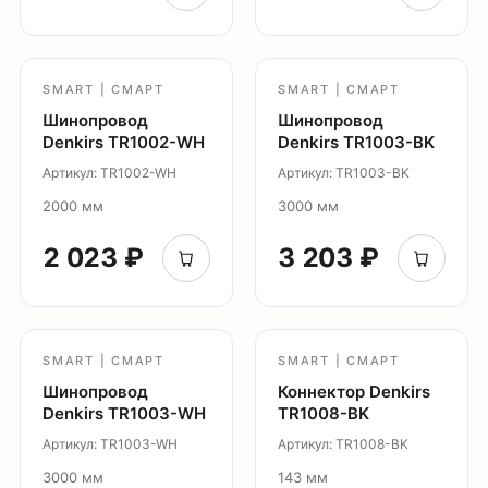
Каталог
О нас
Партнерам
SMART | СМАРТ
SMART | СМАРТ
Видео
Шинопровод
Шинопровод
Denkirs TR1002-WH
Denkirs TR1003-BK
Проекты
Артикул: TR1002-WH
Артикул: TR1003-BK
Контакты
2000 мм
3000 мм
Новости
Где
2 023 ₽
3 203 ₽
купить?
Сотрудничество
Дизайнерам
Торговым компаниям
SMART | СМАРТ
SMART | СМАРТ
Монтажным организациям
Шинопровод
Коннектор Denkirs
Denkirs TR1003-WH
TR1008-BK
Социальные сети
Артикул: TR1003-WH
Артикул: TR1008-BK
3000 мм
143 мм