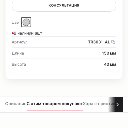
КОНСУЛЬТАЦИЯ
Цвет:
В наличии:
6
шт
Артикул
TR3031-AL
Длина
150 мм
Высота
40 мм
Описание
С этим товаром покупают
Характеристики
Мате