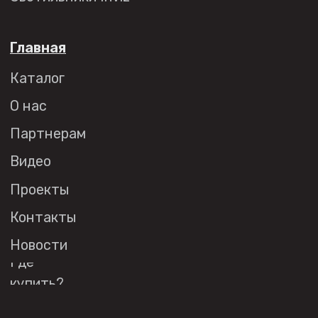
Торговым компаниям
Монтажным организациям
Социальные сети
+7 (495) 108-49-68
opt@denkirs.ru
Публичная оферта
Политика в отношении
обработки персональных данных
© 2026 DENKIRS
Все права защищены