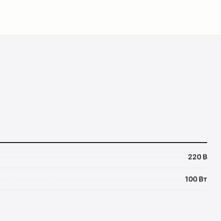
220 В
100 Вт